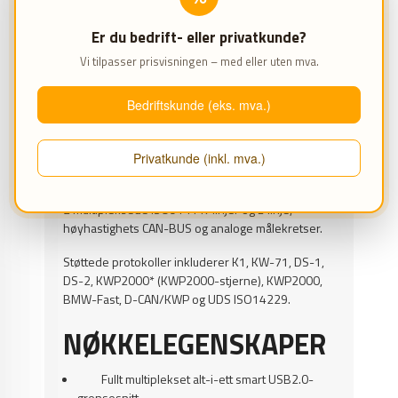
BimCOM kommer med OBD2 til USB-grensesnitt
og er designet for å fungere på Windows
Er du bedrift- eller privatkunde?
2000/XP/Vista/7/8/10 eller Linux eller Mac OS/X
(ved hjelp av vinemulering).
Vi tilpasser prisvisningen – med eller uten mva.
Maskinvarekravene er svært lave sammenlignet
Bedriftskunde (eks. mva.)
med forhandlerverktøy.
MASKINVARE
Privatkunde (inkl. mva.)
Vårt OBD2 til USB BimCOM-grensesnitt inneholder
2 multipleksede ISO9141 K-linjer og L-linje,
høyhastighets CAN-BUS og analoge målekretser.
Støttede protokoller inkluderer K1, KW-71, DS-1,
DS-2, KWP2000* (KWP2000-stjerne), KWP2000,
BMW-Fast, D-CAN/KWP og UDS ISO14229.
NØKKELEGENSKAPER
Fullt multiplekset alt-i-ett smart USB2.0-
grensesnitt