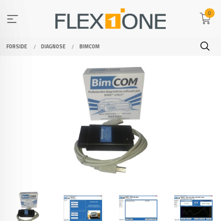
Gå
0
til
innholdet
FORSIDE
DIAGNOSE
BIMCOM