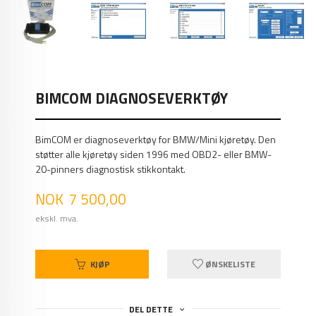
BIMCOM DIAGNOSEVERKTØY
BimCOM er diagnoseverktøy for BMW/Mini kjøretøy. Den
støtter alle kjøretøy siden 1996 med OBD2- eller BMW-
20-pinners diagnostisk stikkontakt.
Pris
NOK
7 500,00
ekskl. mva.
KJØP
ØNSKELISTE
DEL DETTE