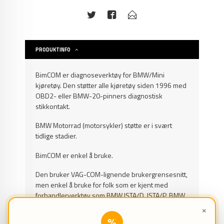
PRODUKTINFO
BimCOM er diagnoseverktøy for BMW/Mini
kjøretøy. Den støtter alle kjøretøy siden 1996 med
OBD2- eller BMW-20-pinners diagnostisk
stikkontakt.
BMW Motorrad (motorsykler) støtte er i svært
tidlige stadier
.
BimCOM er enkel å bruke.
Den bruker VAG-COM-lignende brukergrensesnitt,
men enkel å bruke for folk som er kjent med
forhandlerverktøy som BMW ISTA/D, ISTA/P, BMW
DIS/GT1.
×
%