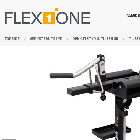
Gå
Lukk
PRODUKTER
til
KAMPA
innholdet
FORSIDE
VERKSTEDUTSTYR
DEKKUTSTYR & TILBEHØR
TILBE