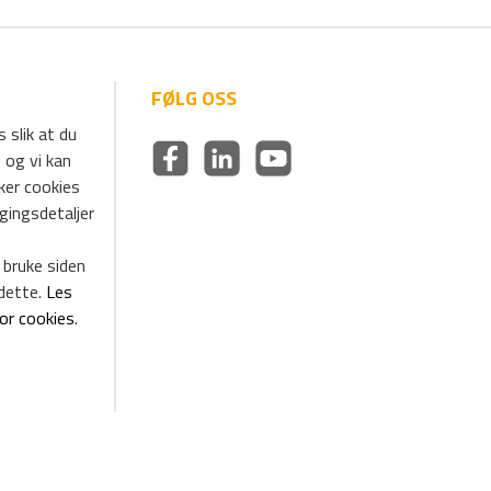
FØLG OSS
 slik at du
 og vi kan
uker cookies
ggingsdetaljer
 bruke siden
dette.
Les
for cookies
.