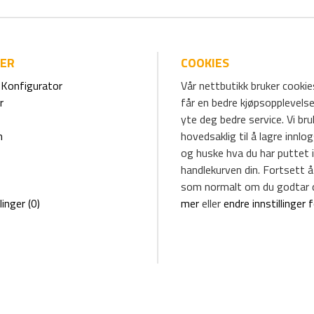
IER
COOKIES
Konfigurator
Vår nettbutikk bruker cookies
r
får en bedre kjøpsopplevelse
yte deg bedre service. Vi br
m
hovedsaklig til å lagre innlo
og huske hva du har puttet i
handlekurven din. Fortsett å
som normalt om du godtar 
linger (0)
mer
eller
endre innstillinger 