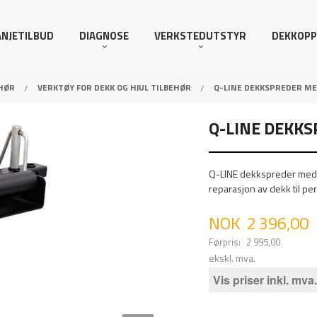
NJETILBUD
DIAGNOSE
VERKSTEDUTSTYR
DEKKOPP
HØR
VERKTØY FOR DEKK OG HJUL TILBEHØR
Q-LINE DEKKSPREDER ME
Q-LINE DEKKS
Q-LINE dekkspreder med b
reparasjon av dekk til per
Tilbud
NOK
2 396,00
Førpris:
2 995,00
Rabatt
ekskl. mva.
Vis priser inkl. mva.