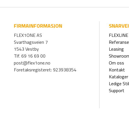
FIRMAINFORMASJON
SNARVE
FLEX1ONE AS
FLEXLINE 
Svarthagsveien 7
Referanse
1543 Vestby
Leasing
Tlf. 69 16 69 00
Showroo
post@flex1one.no
Om oss
Foretaksregisteret: 923938354
Kontakt
Kataloger
Ledige Stil
Support