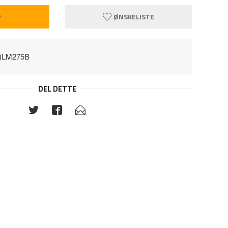
P
ØNSKELISTE
QLM275B
DEL DETTE