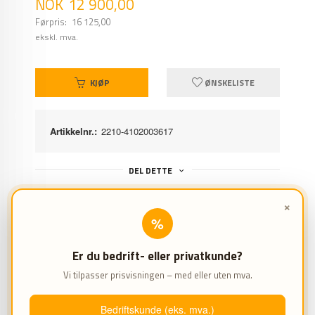
Tilbud
NOK
12 900,00
Førpris:
16 125,00
Rabatt
ekskl. mva.
KJØP
ØNSKELISTE
Artikkelnr.:
2210-4102003617
DEL DETTE
×
%
PRODUKTINFO
Er du bedrift- eller privatkunde?
Vi tilpasser prisvisningen – med eller uten mva.
EGENSKAPER
Kjøletørken sikrer ditt luftverktøy lang levetid.
Bedriftskunde (eks. mva.)
Reduserer vanninnholdet i trykkluften