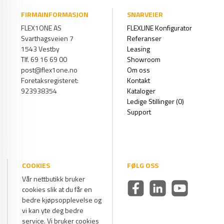
FIRMAINFORMASJON
SNARVEIER
FLEX1ONE AS
FLEXLINE Konfigurator
Svarthagsveien 7
Referanser
1543 Vestby
Leasing
Tlf. 69 16 69 00
Showroom
post@flex1one.no
Om oss
Foretaksregisteret:
Kontakt
923938354
Kataloger
Ledige Stillinger (0)
Support
COOKIES
FØLG OSS
Vår nettbutikk bruker
cookies slik at du får en
bedre kjøpsopplevelse og
vi kan yte deg bedre
service. Vi bruker cookies