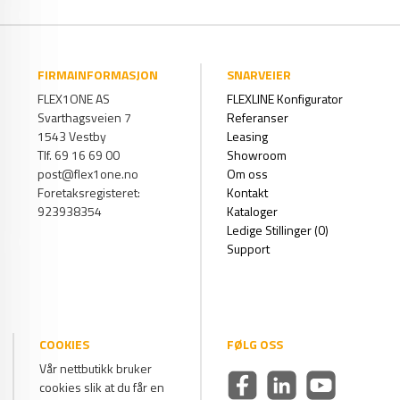
FIRMAINFORMASJON
SNARVEIER
FLEX1ONE AS
FLEXLINE Konfigurator
Svarthagsveien 7
Referanser
1543 Vestby
Leasing
Tlf. 69 16 69 00
Showroom
post@flex1one.no
Om oss
Foretaksregisteret:
Kontakt
923938354
Kataloger
Ledige Stillinger (0)
Support
COOKIES
FØLG OSS
Vår nettbutikk bruker
cookies slik at du får en