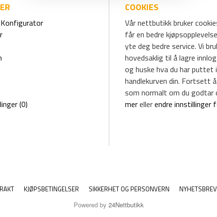
IER
COOKIES
Konfigurator
Vår nettbutikk bruker cookies
r
får en bedre kjøpsopplevelse
yte deg bedre service. Vi br
m
hovedsaklig til å lagre innlo
og huske hva du har puttet i
handlekurven din. Fortsett å
som normalt om du godtar 
linger (0)
mer
eller
endre innstillinger 
RAKT
KJØPSBETINGELSER
SIKKERHET OG PERSONVERN
NYHETSBREV
Powered by
24Nettbutikk