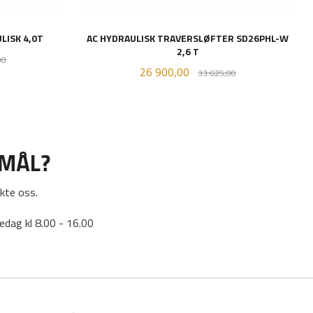
LISK 4,0T
AC HYDRAULISK TRAVERSLØFTER SD26PHL-W
2,6 T
Rabatt
00
Tilbud
Rabatt
26 900,00
33 625,00
KJØP
SMÅL?
kte oss.
edag kl 8.00 - 16.00