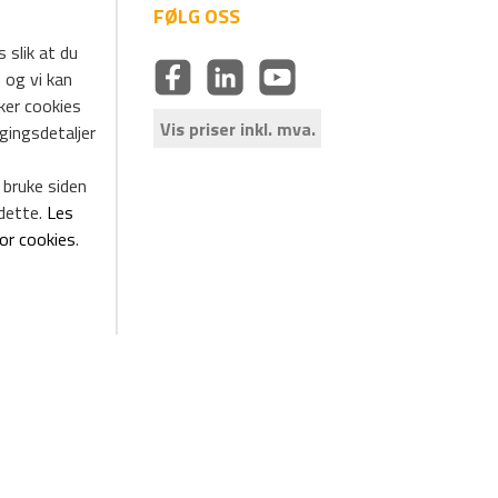
FØLG OSS
 slik at du
 og vi kan
uker cookies
Vis priser inkl. mva.
ggingsdetaljer
 bruke siden
dette.
Les
for cookies
.