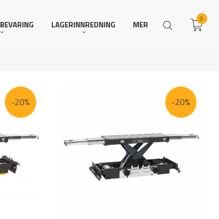
0
BEVARING
LAGERINNREDNING
MER
-20%
-20%