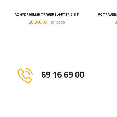
AC HYDRAULISK TRAVERSLØFTER 2,6 T
AC TRAVER
Tilbud
Rabatt
T
20 900,00
3
26 125,00
KJØP
69 16 69 00