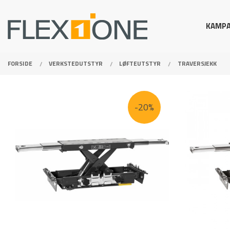
Gå
Lukk
PRODUKTER
til
KAMPA
innholdet
FORSIDE
VERKSTEDUTSTYR
LØFTEUTSTYR
TRAVERSJEKK
-20%