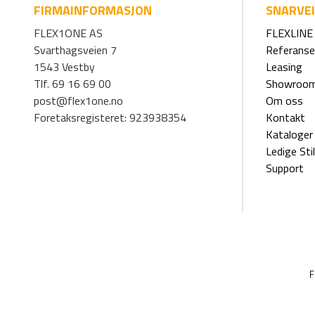
FIRMAINFORMASJON
SNARVE
FLEX1ONE AS
FLEXLINE 
Svarthagsveien 7
Referanse
1543 Vestby
Leasing
Tlf. 69 16 69 00
Showroo
post@flex1one.no
Om oss
Foretaksregisteret: 923938354
Kontakt
Kataloger
Ledige Stil
Support
F