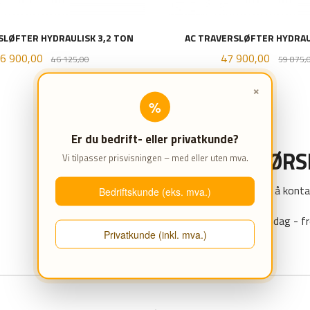
SLØFTER HYDRAULISK 3,2 TON
AC TRAVERSLØFTER HYDRAU
ilbud
Rabatt
Tilbud
6 900,00
47 900,00
46 125,00
59 875,
×
%
KJØP
KJØP
Er du bedrift- eller privatkunde?
HAR DU SPØR
Vi tilpasser prisvisningen – med eller uten mva.
Da er du velkommen til å konta
Bedriftskunde (eks. mva.)
Kontoret er åpent mandag - fr
Privatkunde (inkl. mva.)