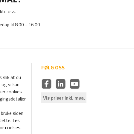
kte oss.
edag kl 8.00 - 16.00
FØLG OSS
 slik at du
 og vi kan
uker cookies
Vis priser inkl. mva.
ggingsdetaljer
 bruke siden
dette.
Les
for cookies
.