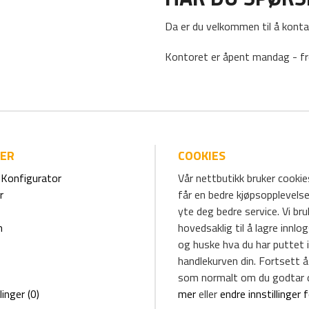
Da er du velkommen til å konta
Kontoret er åpent mandag - fr
IER
COOKIES
Konfigurator
Vår nettbutikk bruker cookies
r
får en bedre kjøpsopplevelse
yte deg bedre service. Vi br
m
hovedsaklig til å lagre innlo
og huske hva du har puttet i
handlekurven din. Fortsett å
som normalt om du godtar 
linger (0)
mer
eller
endre innstillinger 