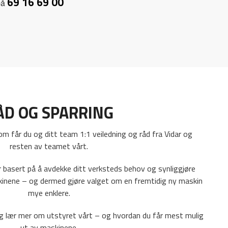
69 16 69 00
på
ÅD OG SPARRING
m får du og ditt team 1:1 veiledning og råd fra Vidar og
resten av teamet vårt.
 basert på å avdekke ditt verksteds behov og synliggjøre
kinene – og dermed gjøre valget om en fremtidig ny maskin
mye enklere.
og lær mer om utstyret vårt – og hvordan du får mest mulig
ut av maskinene.