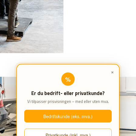
×
%
Er du bedrift- eller privatkunde?
Vi tilpasser prisvisningen – med eller uten mva.
Bedriftskunde (eks. mva.)
Privatkunde (inkl. mva.)