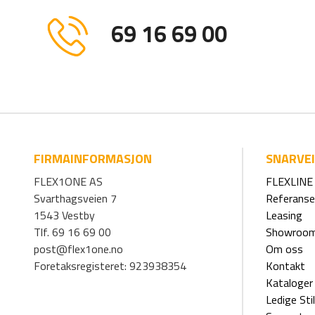
69 16 69 00
FIRMAINFORMASJON
SNARVE
FLEX1ONE AS
FLEXLINE 
Svarthagsveien 7
Referanse
1543 Vestby
Leasing
Tlf. 69 16 69 00
Showroo
post@flex1one.no
Om oss
Foretaksregisteret: 923938354
Kontakt
Kataloger
Ledige Stil