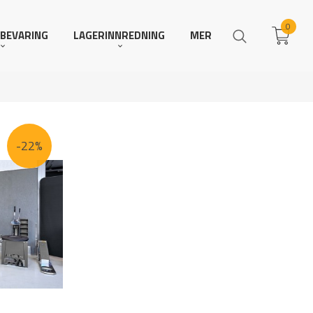
0
BEVARING
LAGERINNREDNING
MER
-22%