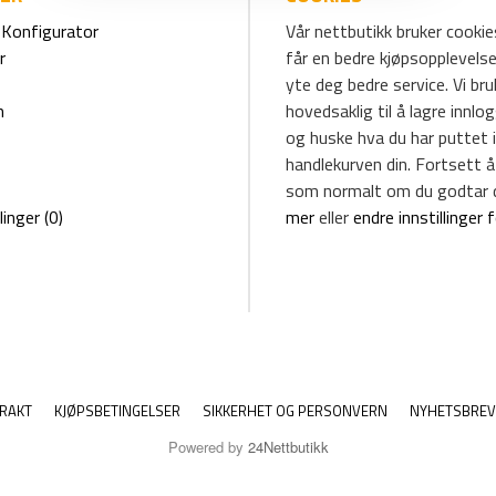
Konfigurator
Vår nettbutikk bruker cookies
r
får en bedre kjøpsopplevelse
yte deg bedre service. Vi br
m
hovedsaklig til å lagre innlo
og huske hva du har puttet i
handlekurven din. Fortsett å
som normalt om du godtar 
linger (0)
mer
eller
endre innstillinger 
RAKT
KJØPSBETINGELSER
SIKKERHET OG PERSONVERN
NYHETSBREV
Powered by
24Nettbutikk