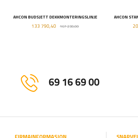
AHCON BUDSJETT DEKKMONTERINGSLINJE
AHCON STA
Tilbud
Rabatt
Ti
133 790,40
20
167 238,00
KJØP
69 16 69 00
FIRMAINFORMASJON
SNARVE