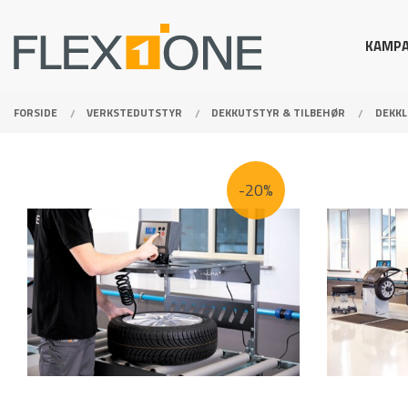
Gå
Lukk
PRODUKTER
til
KAMPA
innholdet
FORSIDE
VERKSTEDUTSTYR
DEKKUTSTYR & TILBEHØR
DEKKL
-20%