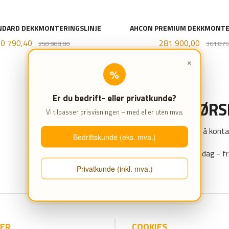
NDARD DEKKMONTERINGSLINJE
AHCON PREMIUM DEKKMONTE
lbud
Rabatt
Tilbud
0 790,40
281 900,00
250 988,00
361 875
×
KJØP
KJØP
%
Er du bedrift- eller privatkunde?
HAR DU SPØR
Vi tilpasser prisvisningen – med eller uten mva.
Da er du velkommen til å konta
Bedriftskunde (eks. mva.)
Kontoret er åpent mandag - fr
Privatkunde (inkl. mva.)
IER
COOKIES