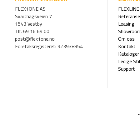
FLEX1ONE AS
FLEXLINE 
Svarthagsveien 7
Referanse
1543 Vestby
Leasing
Tlf. 69 16 69 00
Showroo
post@flex1one.no
Om oss
Foretaksregisteret: 923938354
Kontakt
Kataloger
Ledige Stil
Support
F