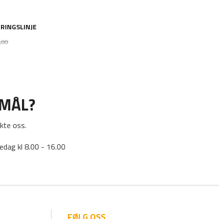
RINGSLINJE
Rabatt
,00
SMÅL?
kte oss.
edag kl 8.00 - 16.00
FØLG OSS