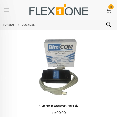
Gå
0
til
innholdet
FORSIDE
DIAGNOSE
BIMCOM DIAGNOSEVERKTØY
Pris
7 500,00