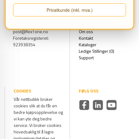
FLEX1ONE AS
FLEXLINE Konfigurator
Privatkunde (inkl. mva.)
Svarthagsveien 7
Referanser
1543 Vestby
Leasing
Tlf. 69 16 69 00
Showroom
post@flex1one.no
Om oss
Foretaksregisteret:
Kontakt
923938354
Kataloger
Ledige Stillinger (0)
Support
COOKIES
FØLG OSS
Vår nettbutikk bruker
cookies slik at du får en
bedre kjøpsopplevelse og
vi kan yte deg bedre
service. Vi bruker cookies
hovedsaklig til å lagre
innloggingsdetaljer og