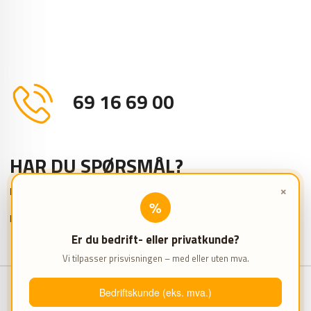
69 16 69 00
HAR DU SPØRSMÅL?
×
Da er du velkommen til å kontakte oss.
%
Kontoret er åpent mandag - fredag kl 8.00 - 16.00
Er du bedrift- eller privatkunde?
Vi tilpasser prisvisningen – med eller uten mva.
Bedriftskunde (eks. mva.)
FIRMAINFORMASJON
SNARVEIER