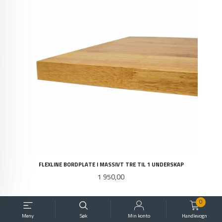
FLEXLINE BORDPLATE I MASSIVT TRE TIL 1 UNDERSKAP
Pris
1 950,00
0
Meny
Søk
Min konto
Handlevogn