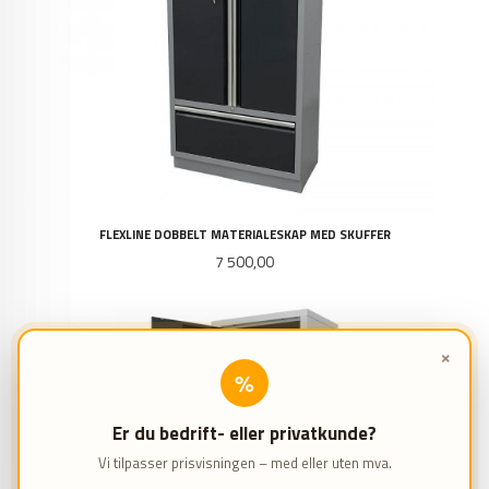
FLEXLINE DOBBELT MATERIALESKAP MED SKUFFER
Pris
7 500,00
×
%
Er du bedrift- eller privatkunde?
Vi tilpasser prisvisningen – med eller uten mva.