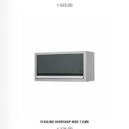
Pris
1 565,00
FLEXLINE OVERSKAP MED 1 DØR
Pris
1 725,00