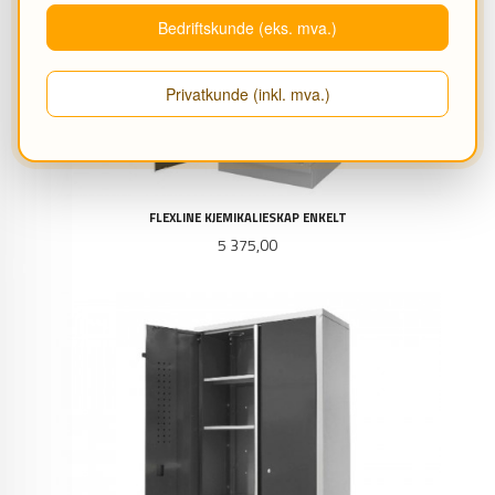
Bedriftskunde (eks. mva.)
Privatkunde (inkl. mva.)
FLEXLINE KJEMIKALIESKAP ENKELT
Pris
5 375,00