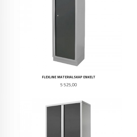
FLEXLINE MATERIALSKAP ENKELT
Pris
5 525,00