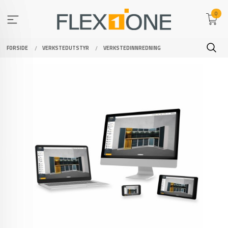
Gå
0
til
innholdet
FORSIDE
VERKSTEDUTSTYR
VERKSTEDINNREDNING