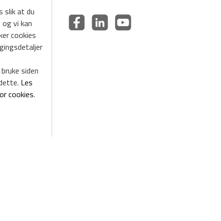
 slik at du
 og vi kan
uker cookies
ggingsdetaljer
 bruke siden
dette.
Les
for cookies
.