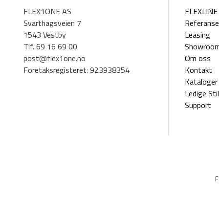
FLEX1ONE AS
FLEXLINE 
Svarthagsveien 7
Referanse
1543 Vestby
Leasing
Tlf. 69 16 69 00
Showroo
post@flex1one.no
Om oss
Foretaksregisteret: 923938354
Kontakt
Kataloger
Ledige Stil
Support
F