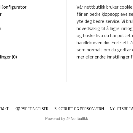
Konfigurator
Vår nettbutikk bruker cookies
r
får en bedre kjøpsopplevelse
yte deg bedre service. Vi br
m
hovedsaklig til å lagre innlo
og huske hva du har puttet i
handlekurven din. Fortsett å
som normalt om du godtar 
linger (0)
mer
eller
endre innstillinger 
RAKT
KJØPSBETINGELSER
SIKKERHET OG PERSONVERN
NYHETSBREV
Powered by
24Nettbutikk