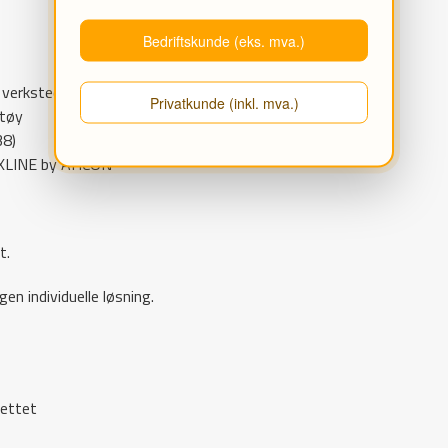
Bedriftskunde (eks. mva.)
E verkstedsmøbelserien
Privatkunde (inkl. mva.)
ktøy
38)
EXLINE by AHCON
t.
en individuelle løsning.
settet