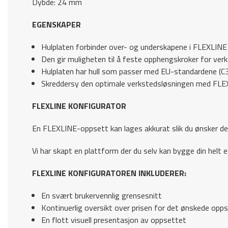
Dybde: 24 mm
EGENSKAPER
Hulplaten forbinder over- og underskapene i FLEXLIN
Den gir muligheten til å feste opphengskroker for ver
Hulplaten har hull som passer med EU-standardene (C
Skreddersy den optimale verkstedsløsningen med FL
FLEXLINE KONFIGURATOR
En FLEXLINE-oppsett kan lages akkurat slik du ønsker de
Vi har skapt en plattform der du selv kan bygge din helt eg
FLEXLINE KONFIGURATOREN INKLUDERER:
En svært brukervennlig grensesnitt
Kontinuerlig oversikt over prisen for det ønskede opp
En flott visuell presentasjon av oppsettet