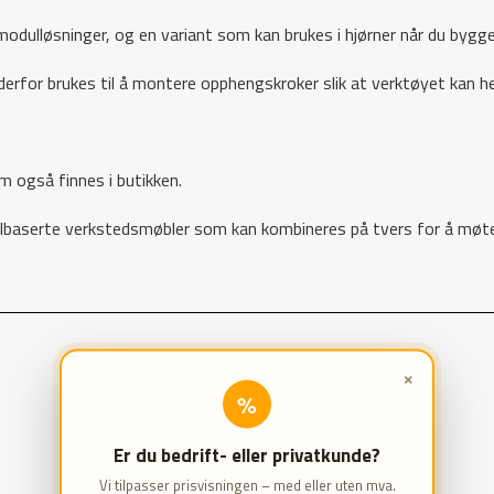
 modulløsninger, og en variant som kan brukes i hjørner når du bygge
erfor brukes til å montere opphengskroker slik at verktøyet kan h
m også finnes i butikken.
erte verkstedsmøbler som kan kombineres på tvers for å møte ind
×
%
Er du bedrift- eller privatkunde?
Vi tilpasser prisvisningen – med eller uten mva.