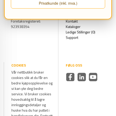
Privatkunde (inkl. mva.)
1543 Vestby
Leasing
Tlf. 69 16 69 00
Showroom
post@flex1one.no
Om oss
Foretaksregisteret:
Kontakt
923938354
Kataloger
Ledige Stillinger (0)
Support
COOKIES
FØLG OSS
Vår nettbutikk bruker
cookies slik at du får en
bedre kjøpsopplevelse og
vi kan yte deg bedre
service. Vi bruker cookies
hovedsaklig til å lagre
innloggingsdetaljer og
huske hva du har puttet i
handlekurven din. Fortsett