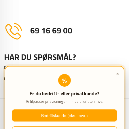
69 16 69 00
HAR DU SPØRSMÅL?
Da er du velkommen til å kontakte oss.
×
Kontoret er åpent mandag - fredag kl 8.00 - 16.00
%
Er du bedrift- eller privatkunde?
Vi tilpasser prisvisningen – med eller uten mva.
FIRMAINFORMASJON
SNARVEIER
Bedriftskunde (eks. mva.)
FLEX1ONE AS
FLEXLINE Konfigurator
Svarthagsveien 7
Referanser