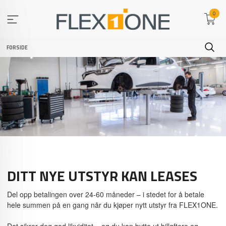
Gå
0
til
innholdet
FORSIDE
DITT NYE UTSTYR KAN LEASES
Del opp betalingen over 24-60 måneder – i stedet for å betale
hele summen på en gang når du kjøper nytt utstyr fra FLEX1ONE.
Det sikrer deg god likviditet – og du kan bytte ut billøftere og