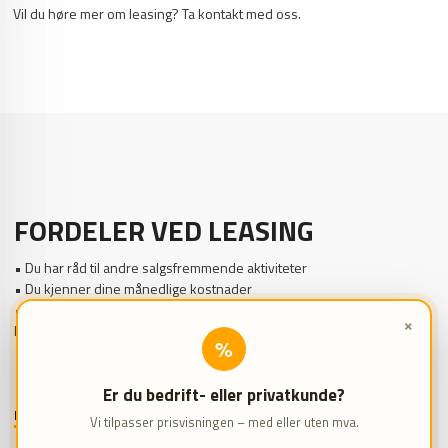
Vil du høre mer om leasing? Ta kontakt med oss.
FORDELER VED LEASING
• Du har råd til andre salgsfremmende aktiviteter
• Du kjenner dine månedlige kostnader
• Mulighet for å få det nyeste utstyret og dermed unngå tidkrevende
×
havari og kostbare reparasjoner
%
• Lav månedlig betaling
• Mulighet for å gjøre drømmeverkstedet til virkelighet
Er du bedrift- eller privatkunde?
KONTAKT OSS FOR TILBUD PÅ LEASING
Vi tilpasser prisvisningen – med eller uten mva.