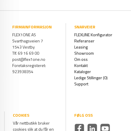
FIRMAINFORMASJON
SNARVEIER
FLEX1ONE AS
FLEXLINE Konfigurator
Svarthagsveien 7
Referanser
1543 Vestby
Leasing
Tlf. 69 16 69 00
Showroom
post@flex1one.no
Om oss
Foretaksregisteret:
Kontakt
923938354
Kataloger
Ledige Stillinger (0)
Support
COOKIES
FØLG OSS
Vår nettbutikk bruker
cookies slik at du får en