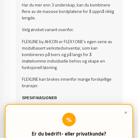
Har du mer enn 3 underskap, kan du kombinere
flere av de massive bordplatene for å oppnå riktig
lengde.
Velg ønsket variant ovenfor.
FLEXLINE by AHCON er FLEX1ONE's egen serie av
modulbasert verkstedsinventar, som kan
kombineres på tvers og på langs for å
imøtekomme individuelle behov og skape en
funksjonell løsning.
FLEXLINE kan brukes innenfor mange forskjellige
bransjer.
SPESIFIKASJONER
Høyde: 38 mm
×
%
Bredde: 680 mm
Er du bedrift- eller privatkunde?
Dybde: 520 mm