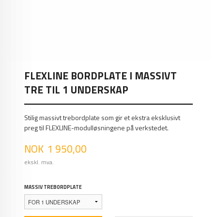
FLEXLINE BORDPLATE I MASSIVT
TRE TIL 1 UNDERSKAP
Stilig massivt trebordplate som gir et ekstra eksklusivt
preg til FLEXLINE-modulløsningene på verkstedet.
Pris
NOK
1 950,00
ekskl. mva.
MASSIV TREBORDPLATE