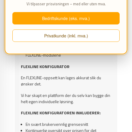
Vi tilpasser prisvisningen – med eller uten mva.
EGENSKAPER
Massiv tregulvplate som gir en flott finish til
Bedriftskunde (eks. mva.)
løsningen av verkstedsinventar
Finnes i 4 forskjellige størrelser - velg ovenfor
Privatkunde (inkl. mva.)
Bordplaten er lakkert og har dermed en
slitesterk overflate
Bordplaten kan kombineres med de ulike
FLEXLINE-modulene
FLEXLINE KONFIGURATOR
En FLEXLINE-oppsett kan lages akkurat slik du
ønsker det.
Vi har skapt en plattform der du selv kan bygge din
helt egen individuelle løsning.
FLEXLINE KONFIGURATOREN INKLUDERER:
En svært brukervennlig grensesnitt
Kontinuerlig oversikt over prisen for det