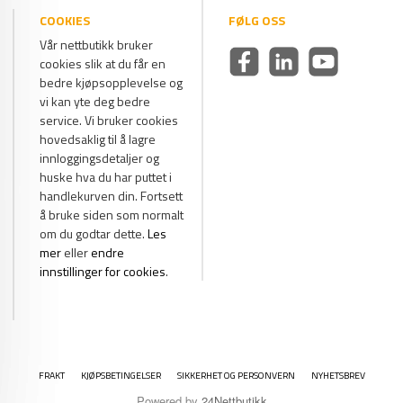
COOKIES
FØLG OSS
Vår nettbutikk bruker
cookies slik at du får en
bedre kjøpsopplevelse og
vi kan yte deg bedre
service. Vi bruker cookies
hovedsaklig til å lagre
innloggingsdetaljer og
huske hva du har puttet i
handlekurven din. Fortsett
å bruke siden som normalt
om du godtar dette.
Les
mer
eller
endre
innstillinger for cookies
.
FRAKT
KJØPSBETINGELSER
SIKKERHET OG PERSONVERN
NYHETSBREV
Powered by
24Nettbutikk