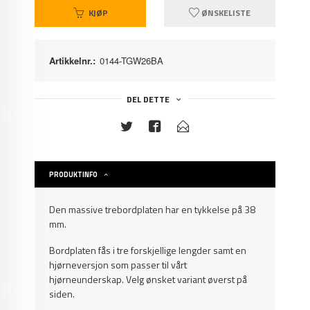
KJØP
ØNSKELISTE
Artikkelnr.:
0144-TGW26BA
DEL DETTE
PRODUKTINFO
Den massive trebordplaten har en tykkelse på 38
mm.
Bordplaten fås i tre forskjellige lengder samt en
hjørneversjon som passer til vårt
hjørneunderskap. Velg ønsket variant øverst på
siden.