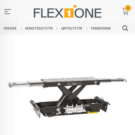
Gå
0
til
innholdet
FORSIDE
VERKSTEDUTSTYR
LØFTEUTSTYR
TRAVERSJEKK