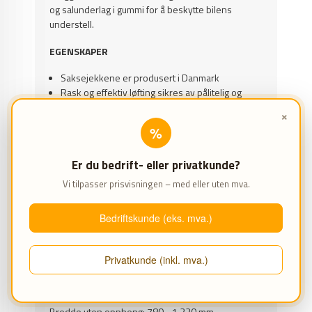
og salunderlag i gummi for å beskytte bilens
understell.
EGENSKAPER
Saksejekkene er produsert i Danmark
Rask og effektiv løfting sikres av pålitelig og
stillegående pumpe
×
Unikt høydejusterbart opphengssystem gjør at
%
jekkene passer til alle løft og graver
Tilkoblingssett kjøpes separat
Er du bedrift- eller privatkunde?
SPESIFIKASJONER
Vi tilpasser prisvisningen – med eller uten mva.
Kapasitet: 3.2 t
Bedriftskunde (eks. mva.)
Slangelengde: 250 mm
Min. høyde: 230 mm
Privatkunde (inkl. mva.)
Teleskoparmer: 780 - 1.610 mm
Bredde uten oppheng: 780 - 1.220 mm