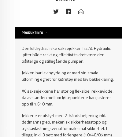
PRODUKTINFO
Den lufthydrauliske saksejekken fra AC Hydraulic
løfter både raskt og effektivt takket være den
pålitelige og stillegående pumpen.
Jekken har lav høyde og er med sin smale
utforming egnet for kjøretøy med lav bakkeklaring.
AC saksejekkene har stor og fleksibel rekkevidde,
da avstanden mellom løftepunktene kan justeres
opp til 1.610 mm.
Jekkene er utstyrt med 2-håndsbetjening inkl.
dødmannsgrep, mekanisk sikkerhetsstopp og
trykkavlastningsventil for maksimal sikkerhet. I
tillegg, inkl. 3 sett med forlengere (10/40/85 mm)