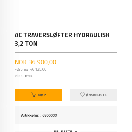
AC TRAVERSLØFTER HYDRAULISK
3,2 TON
Tilbud
NOK
36 900,00
Førpris:
46 125,00
Rabatt
ekskl. mva.
KJØP
ØNSKELISTE
Artikkelnr.:
6300000
DEL DETTE