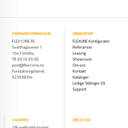
FIRMAINFORMASJON
SNARVEIER
FLEX1ONE AS
FLEXLINE Konfigurator
Svarthagsveien 7
Referanser
1543 Vestby
Leasing
Tlf. 69 16 69 00
Showroom
post@flex1one.no
Om oss
Foretaksregisteret:
Kontakt
923938354
Kataloger
Ledige Stillinger (0)
Support
COOKIES
FØLG OSS
Vår nettbutikk bruker