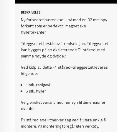
BESKRIVELSE
Ny forbedret bæreevne – nå med en 32 mm høy
forkant som er perfekt til magnetiske
hylleforkanter.
Tilleggsettet består av 1 reolseksjon. Tilleggsettet
kan bygges på en eksisterende F1 stålreol med
samme høyde og dybde.*
Ved kjøp av dette F1 stålreol‑tilleggsettet leveres
følgende:
1 stk. reolgavl
5 stk. hyller
Velg ønsket variant med hensyn til dimensjoner
ovenfor.
F1 stålreolene utmerker seg ved å være enkle å
montere. All montering foregår uten verktøy.