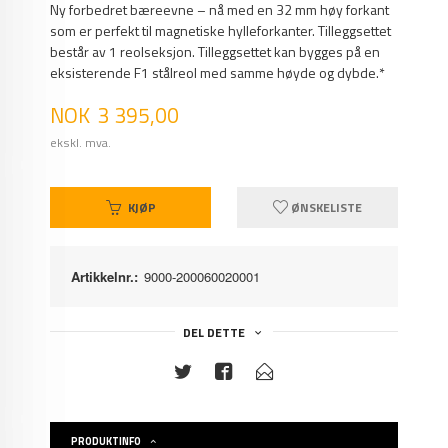
Ny forbedret bæreevne – nå med en 32 mm høy forkant
som er perfekt til magnetiske hylleforkanter. Tilleggsettet
består av 1 reolseksjon. Tilleggsettet kan bygges på en
eksisterende F1 stålreol med samme høyde og dybde.*
Pris
NOK
3 395,00
ekskl. mva.
KJØP
ØNSKELISTE
Artikkelnr.:
9000-200060020001
DEL DETTE
PRODUKTINFO