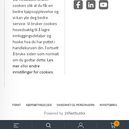
cookies slik at du får en
bedre kjøpsopplevelse og
vi kan yte deg bedre
service. Vi bruker cookies
hovedsaklig til å lagre
innloggingsdetaljer og
huske hva du har puttet i
handlekurven din. Fortsett
å bruke siden som normalt
om du godtar dette.
Les
mer
eller
endre
innstillinger for cookies
.
FRAKT
KJØPSBETINGELSER
SIKKERHET OG PERSONVERN
NYHETSBREV
Powered by
24Nettbutikk
0