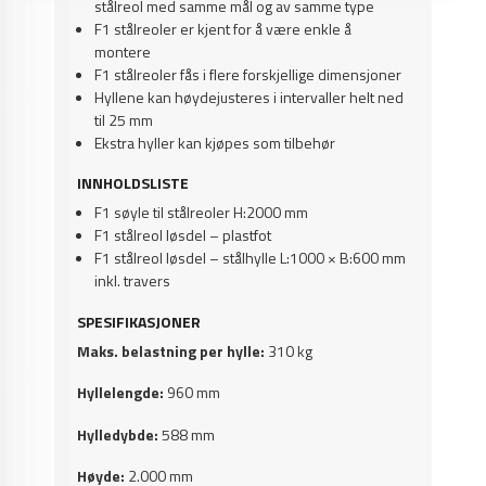
stålreol med samme mål og av samme type
F1 stålreoler er kjent for å være enkle å
montere
F1 stålreoler fås i flere forskjellige dimensjoner
Hyllene kan høydejusteres i intervaller helt ned
til 25 mm
Ekstra hyller kan kjøpes som tilbehør
INNHOLDSLISTE
F1 søyle til stålreoler H:2000 mm
F1 stålreol løsdel – plastfot
F1 stålreol løsdel – stålhylle L:1000 × B:600 mm
inkl. travers
SPESIFIKASJONER
Maks. belastning per hylle:
310 kg
Hyllelengde:
960 mm
Hylledybde:
588 mm
Høyde:
2.000 mm