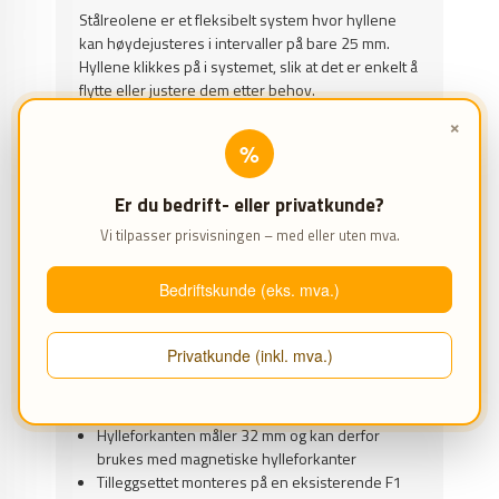
Stålreolene er et fleksibelt system hvor hyllene
kan høydejusteres i intervaller på bare 25 mm.
Hyllene klikkes på i systemet, slik at det er enkelt å
flytte eller justere dem etter behov.
×
Hyllene i reolene tåler høy belastning.
%
Belastningsverdiene for hyllene kan alltid ses i
spesifikasjonene nederst på siden når du har valgt
Er du bedrift- eller privatkunde?
den varianten du er interessert i.
Vi tilpasser prisvisningen – med eller uten mva.
* Merk: Dette tilleggsettet kan kun bygges på et
startsett av samme fabrikat. Hvis du har kjøpt
Bedriftskunde (eks. mva.)
stålreoler hos oss før september 2020, passer
ikke dette tilleggsettet til dine eksisterende reoler.
Privatkunde (inkl. mva.)
EGENSKAPER
Ny og forbedret kvalitet med ekstra høy
bæreevne
Hylleforkanten måler 32 mm og kan derfor
brukes med magnetiske hylleforkanter
Tilleggsettet monteres på en eksisterende F1