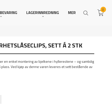
0
BEVARING
LAGERINNREDNING
MER
RHETSLÅSECLIPS, SETT Á 2 STK
rer en enkel montering av bjelkene i hyllereolene – og samtidig
å plass. Ved kjøp av denne varen leveres et sett bestående av