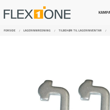
Gå
Lukk
PRODUKTER
til
KAMPA
innholdet
FORSIDE
LAGERINNREDNING
TILBEHØR TIL LAGERINVENTAR