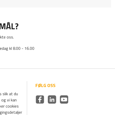
SMÅL?
kte oss.
edag kl 8.00 - 16.00
FØLG OSS
 slik at du
 og vi kan
uker cookies
ggingsdetaljer