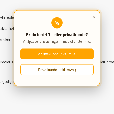
×
hyllereolene – og samtidig holder de bjelken trygt på plass.
%
ikkerhetssplinter.
Er du bedrift- eller privatkunde?
nsker – både når det gjelder hyldetype, mål og bæreevne.
Vi tilpasser prisvisningen – med eller uten mva.
Bedriftskunde (eks. mva.)
eoler. F1 er godkjent av Teknologisk Institutt – se eventuelt produ
Privatkunde (inkl. mva.)
utt‑godkjente lagersystemet