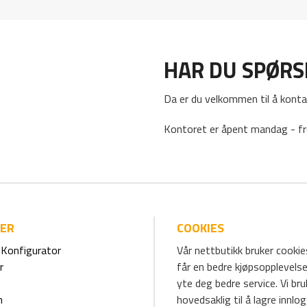
HAR DU SPØR
Da er du velkommen til å konta
Kontoret er åpent mandag - fr
IER
COOKIES
Konfigurator
Vår nettbutikk bruker cookies
r
får en bedre kjøpsopplevelse
yte deg bedre service. Vi br
m
hovedsaklig til å lagre innlo