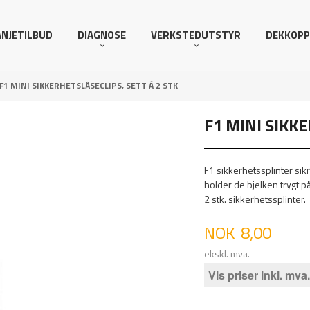
NJETILBUD
DIAGNOSE
VERKSTEDUTSTYR
DEKKOPP
F1 MINI SIKKERHETSLÅSECLIPS, SETT Á 2 STK
F1 MINI SIKKE
F1 sikkerhetssplinter sik
holder de bjelken trygt p
2 stk. sikkerhetssplinter.
Pris
NOK
8,00
ekskl. mva.
Vis priser inkl. mva.