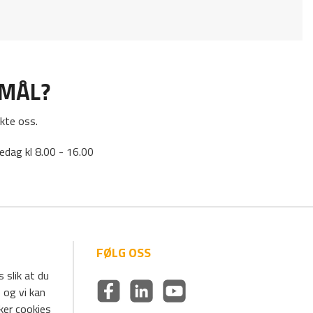
SMÅL?
kte oss.
edag kl 8.00 - 16.00
FØLG OSS
 slik at du
 og vi kan
uker cookies