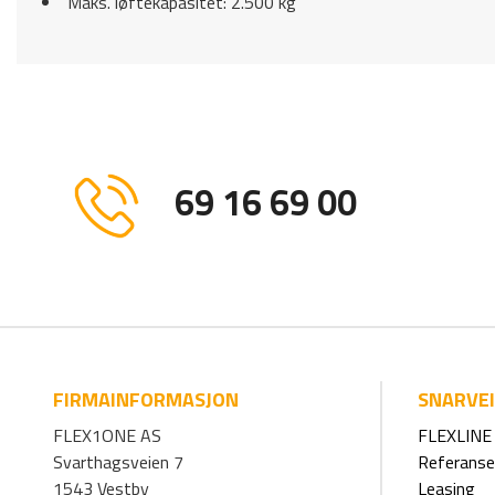
Maks. løftekapasitet: 2.500 kg
69 16 69 00
FIRMAINFORMASJON
SNARVE
FLEX1ONE AS
FLEXLINE 
Svarthagsveien 7
Referanse
1543 Vestby
Leasing