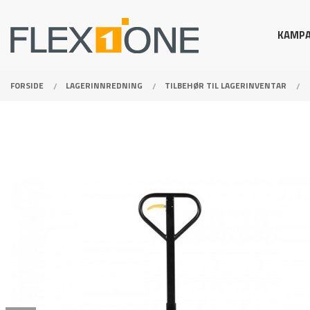
Gå
Lukk
PRODUKTER
til
KAMPA
innholdet
FORSIDE
LAGERINNREDNING
TILBEHØR TIL LAGERINVENTAR