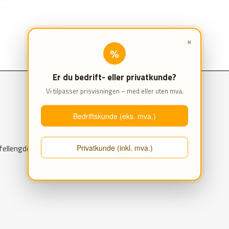
×
%
Er du bedrift- eller privatkunde?
Vi tilpasser prisvisningen – med eller uten mva.
Bedriftskunde (eks. mva.)
Privatkunde (inkl. mva.)
ffellengde på 1.150 mm.