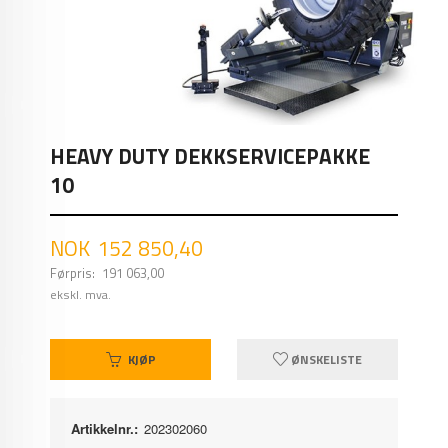
HEAVY DUTY DEKKSERVICEPAKKE
10
Tilbud
NOK
152 850,40
Førpris:
191 063,00
Rabatt
ekskl. mva.
KJØP
ØNSKELISTE
Artikkelnr.:
202302060