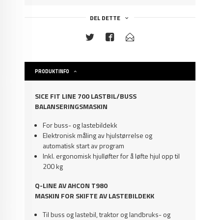
DEL DETTE
PRODUKTINFO
SICE FIT LINE 700 LASTBIL/BUSS
BALANSERINGSMASKIN
For buss- og lastebildekk
Elektronisk måling av hjulstørrelse og
automatisk start av program
Inkl. ergonomisk hjulløfter for å løfte hjul opp til
200 kg
Q-LINE AV AHCON T980
MASKIN FOR SKIFTE AV LASTEBILDEKK
Til buss og lastebil, traktor og landbruks- og