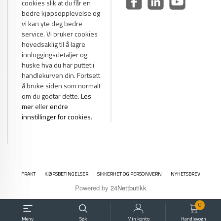
cookies slik at du får en
bedre kjøpsopplevelse og
vi kan yte deg bedre
service. Vi bruker cookies
hovedsaklig til å lagre
innloggingsdetaljer og
huske hva du har puttet i
handlekurven din. Fortsett
å bruke siden som normalt
om du godtar dette.
Les
mer
eller
endre
innstillinger for cookies
.
FRAKT
KJØPSBETINGELSER
SIKKERHET OG PERSONVERN
NYHETSBREV
Powered by
24Nettbutikk
0
Meny
Søk
Min konto
Handlevogn