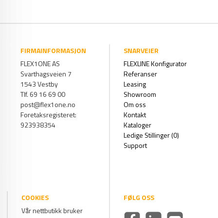
FIRMAINFORMASJON
SNARVEIER
FLEX1ONE AS
FLEXLINE Konfigurator
Svarthagsveien 7
Referanser
1543 Vestby
Leasing
Tlf. 69 16 69 00
Showroom
post@flex1one.no
Om oss
Foretaksregisteret:
Kontakt
923938354
Kataloger
Ledige Stillinger (0)
Support
COOKIES
FØLG OSS
Vår nettbutikk bruker