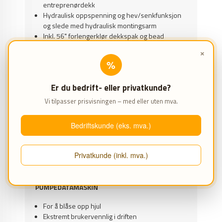
entreprenørdekk
Hydraulisk oppspenning og hev/senkfunksjon
og slede med hydraulisk montingsarm
Inkl. 56" forlengerklør dekkspak og bead
presse
×
%
AHCON TBR ALCATRAZ SIMPLEX
SIKKERHETSPUMPEBUR
Er du bedrift- eller privatkunde?
Sikker oppblåsing av lastebilhjul
Vi tilpasser prisvisningen – med eller uten mva.
Gir beskyttelse til montøren i tilfelle
dekkeksplosjon
Bedriftskunde (eks. mva.)
Garantert sikkerhet for en liten investering
Buret er inkl. inngangsdør
Produsert i SIMPLEX ledningsnettverk
Privatkunde (inkl. mva.)
Kan håndtere hjul opp til 1.150 mm
AHCON PCI 1200/12 BAR
PUMPEDATAMASKIN
For å blåse opp hjul
Ekstremt brukervennlig i driften