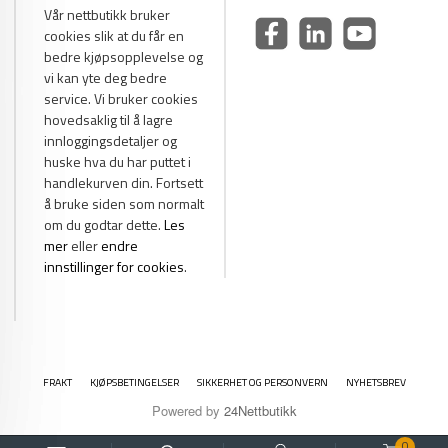
Vår nettbutikk bruker
cookies slik at du får en
bedre kjøpsopplevelse og
vi kan yte deg bedre
service. Vi bruker cookies
hovedsaklig til å lagre
innloggingsdetaljer og
huske hva du har puttet i
handlekurven din. Fortsett
å bruke siden som normalt
om du godtar dette.
Les
mer
eller
endre
innstillinger for cookies
.
FRAKT
KJØPSBETINGELSER
SIKKERHET OG PERSONVERN
NYHETSBREV
Powered by
24Nettbutikk
0