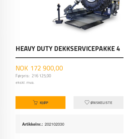
HEAVY DUTY DEKKSERVICEPAKKE 4
Tilbud
NOK
172 900,00
Førpris:
216 125,00
Rabatt
ekskl. mva.
KJØP
ØNSKELISTE
Artikkelnr.:
202102030