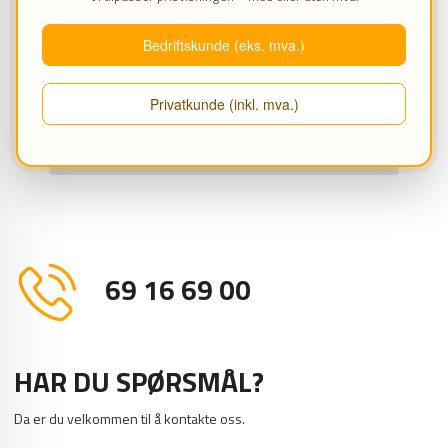
entreprenørdekk
Hydraulisk oppspenning og hev/senkfunksjon
Bedriftskunde (eks. mva.)
og slede med hydraulisk montingsarm
Inkl. 56" forlengerklør dekkspak og bead
presse
Privatkunde (inkl. mva.)
PRODUKTANMELDELSER (0)
69 16 69 00
HAR DU SPØRSMÅL?
Da er du velkommen til å kontakte oss.