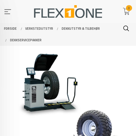
Gå
0
til
innholdet
FORSIDE
VERKSTEDUTSTYR
DEKKUTSTYR & TILBEHØR
DEKKSERVICEPAKKER