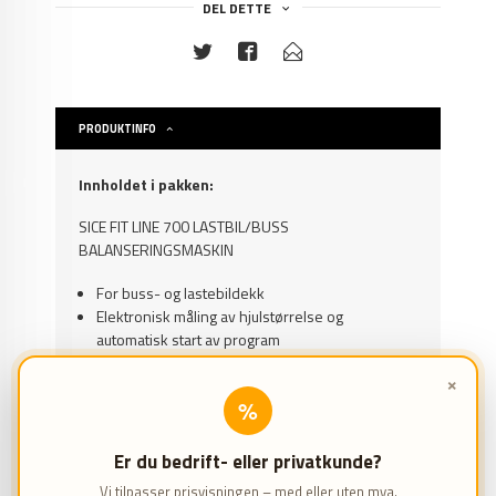
DEL DETTE
PRODUKTINFO
Innholdet i pakken:
SICE FIT LINE 700 LASTBIL/BUSS
BALANSERINGSMASKIN
For buss- og lastebildekk
Elektronisk måling av hjulstørrelse og
automatisk start av program
Inkl. ergonomisk hjulløfter for å løfte hjul opp til
×
200 kg
%
Q-LINE AV AHCON T980
MASKIN FOR SKIFTE AV LASTEBILDEKK
Er du bedrift- eller privatkunde?
Vi tilpasser prisvisningen – med eller uten mva.
Til buss og lastebil, traktor og landbruks- og