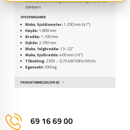
Svært brukervennlig dekkskifter, ingen bruk av
dekkjern
SPESIFIKASJONER
Maks. hjuldiameter:
1.200 mm (47")
Høyde:
1.800 mm
Bredde:
1.700 mm
Dybde:
2.290 mm
Maks. felgbredde:
13–32"
Maks. hjulbredde:
400 mm (16")
Tilkobling:
230V – 0,75 kW 50Hz/60 Hz
Egenvekt:
590 kg
PRODUKTANMELDELSER (0)
69 16 69 00