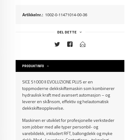
Artikkelnr.:
1002-0-11471014-00-36
DEL DETTE
PRODUKTINFO
SICE S1000 II EVOLUZIONE PLUS er en
toppmoderne dekkskiftemaskin som kombinerer
hydraulisk kraft med avansert automasjon – og
leverer en skånsom, effektiv og helautomatisk
dekkskifteopplevelse.
Maskinen er utviklet for profesjonelle verksteder
som jobber med alle typer personbil- og
varebildekk, inkludert RFT, ballongdekk og myke
dekk. Med «Leverless-Contactless»-teknologi