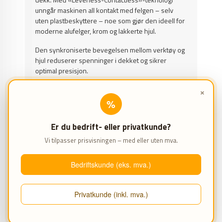
unngår maskinen all kontakt med felgen – selv
uten plastbeskyttere – noe som gjør den ideell for
moderne alufelger, krom og lakkerte hjul.
Den synkroniserte bevegelsen mellom verktøy og
hjul reduserer spenninger i dekket og sikrer
optimal presisjon.
Premium hjulløfteren gjør arbeidet ergonomisk og
×
lett, mens den interaktive touchskjermen og
%
automatiske demonteringsprogrammer gjør
betjeningen intuitiv og trygg – også ved
Er du bedrift- eller privatkunde?
komplekse hjultyper.
Vi tilpasser prisvisningen – med eller uten mva.
EGENSKAPER
Kraftig hydraulisk dekkskiftemaskin
Bedriftskunde (eks. mva.)
Dekkskift uten berøring av felgene
Kan brukes til alle typer personbil- og
varebildekk
Privatkunde (inkl. mva.)
Mange av maskininnstillingene gjøres
automatisk