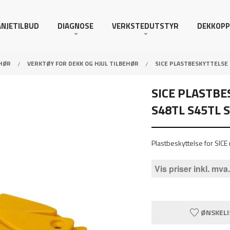
NJETILBUD
DIAGNOSE
VERKSTEDUTSTYR
DEKKOPP
HØR
VERKTØY FOR DEKK OG HJUL TILBEHØR
SICE PLASTBESKYTTELSE
SICE PLASTB
S48TL S45TL S
Plastbeskyttelse for SIC
Vis priser inkl. mva.
ØNSKELI