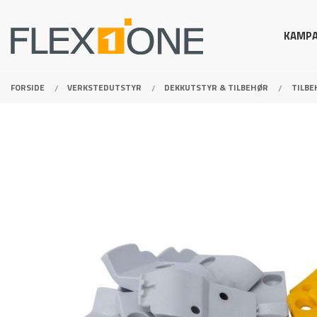
Gå
Lukk
PRODUKTER
til
KAMPA
innholdet
FORSIDE
VERKSTEDUTSTYR
DEKKUTSTYR & TILBEHØR
TILBE