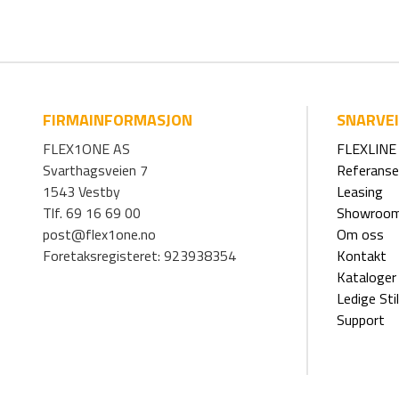
FIRMAINFORMASJON
SNARVE
FLEX1ONE AS
FLEXLINE 
Svarthagsveien 7
Referanse
1543 Vestby
Leasing
Tlf. 69 16 69 00
Showroo
post@flex1one.no
Om oss
Foretaksregisteret: 923938354
Kontakt
Kataloger
Ledige Stil
Support