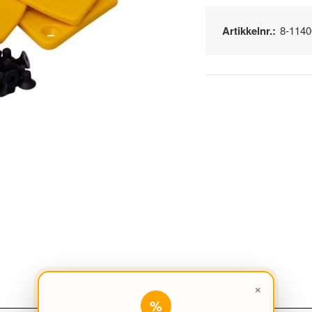
Artikkelnr.:
8-114
×
%