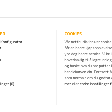
IER
COOKIES
Konfigurator
Vår nettbutikk bruker cookies
r
får en bedre kjøpsopplevelse
yte deg bedre service. Vi br
m
hovedsaklig til å lagre innlo
og huske hva du har puttet i
handlekurven din. Fortsett å
som normalt om du godtar 
linger (0)
mer
eller
endre innstillinger 