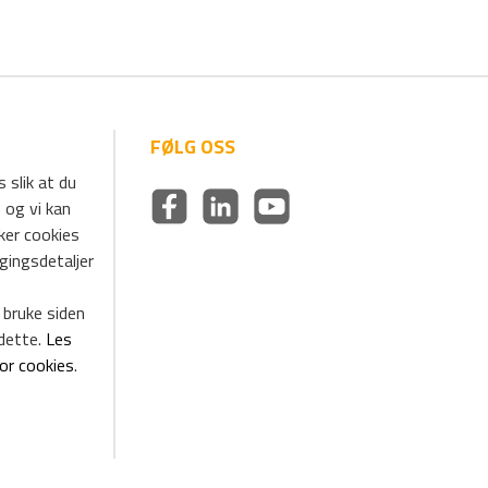
FØLG OSS
 slik at du
 og vi kan
uker cookies
ggingsdetaljer
 bruke siden
dette.
Les
for cookies
.