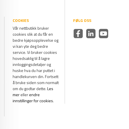
COOKIES
FØLG OSS
Vår nettbutikk bruker
cookies slik at du får en
bedre kjøpsopplevelse og
vi kan yte deg bedre
service. Vi bruker cookies
hovedsaklig til å lagre
innloggingsdetaljer og
huske hva du har puttet i
handlekurven din. Fortsett
å bruke siden som normalt
om du godtar dette.
Les
mer
eller
endre
innstillinger for cookies
.