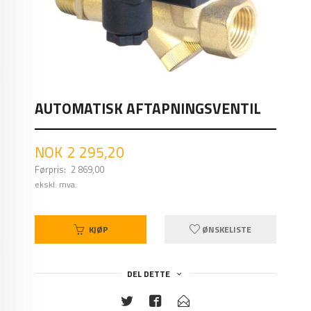
AUTOMATISK AFTAPNINGSVENTIL
Tilbud
NOK
2 295,20
Førpris:
2 869,00
Rabatt
ekskl. mva.
KJØP
ØNSKELISTE
DEL DETTE