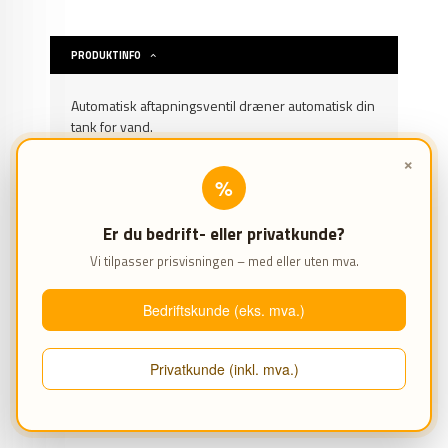
PRODUKTINFO
Automatisk aftapningsventil dræner automatisk din
tank for vand.
×
Kan bruges på de fleste skrue- og
%
stempelkompressorer.
Er du bedrift- eller privatkunde?
PRODUKTANMELDELSER (0)
Vi tilpasser prisvisningen – med eller uten mva.
Bedriftskunde (eks. mva.)
69 16 69 00
Privatkunde (inkl. mva.)