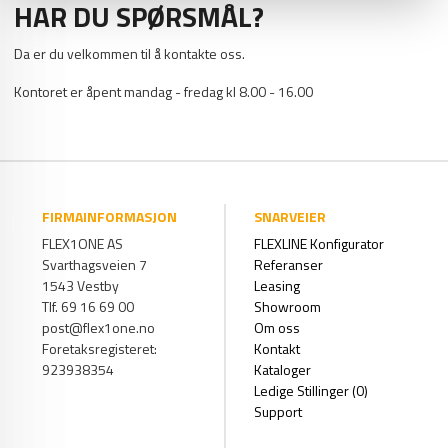
HAR DU SPØRSMÅL?
Da er du velkommen til å kontakte oss.
Kontoret er åpent mandag - fredag kl 8.00 - 16.00
FIRMAINFORMASJON
SNARVEIER
FLEX1ONE AS
FLEXLINE Konfigurator
Svarthagsveien 7
Referanser
1543 Vestby
Leasing
Tlf. 69 16 69 00
Showroom
post@flex1one.no
Om oss
Foretaksregisteret:
Kontakt
923938354
Kataloger
Ledige Stillinger (0)
Support