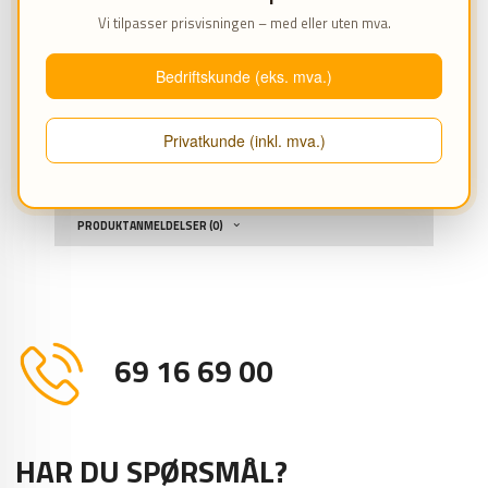
Vi tilpasser prisvisningen – med eller uten mva.
Gummiklossene er også fri for forurensninger.
Bedriftskunde (eks. mva.)
Dette sikrer en miljøvennlig og sikker løsning for
profesjonell bruk.
Privatkunde (inkl. mva.)
Gummiklossen er også motstandsdyktig mot olje,
salt, kulde og varme.
PRODUKTANMELDELSER (0)
69 16 69 00
HAR DU SPØRSMÅL?