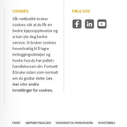
COOKIES
FØLG OSS
Vår nettbutikk bruker
cookies slik at du får en
bedre kjøpsopplevelse og
vi kan yte deg bedre
service. Vi bruker cookies
hovedsaklig til å lagre
innloggingsdetaljer og
huske hva du har puttet i
handlekurven din. Fortsett
å bruke siden som normalt
om du godtar dette.
Les
mer
eller
endre
innstillinger for cookies
.
FRAKT
KJØPSBETINGELSER
SIKKERHET OG PERSONVERN
NYHETSBREV