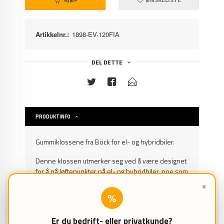
Artikkelnr.:
1898-EV-120FIA
DEL DETTE
PRODUKTINFO
Gummiklossene fra Böck for el- og hybridbiler.
Denne klossen utmerker seg ved å være designet
for å nå løftepunkter på el- og hybridbiler, noe som
ellers ville vært umulig med mindre gummiklosser.
×
%
Gummiklossene har dimensjonene 140 x 100 x
120 mm og er laget av en spesielt sterk type
Er du bedrift- eller privatkunde?
gummi, slik at du er garantert sikre og effektive løft.