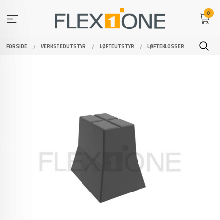
Gå
0
til
innholdet
FORSIDE
VERKSTEDUTSTYR
LØFTEUTSTYR
LØFTEKLOSSER