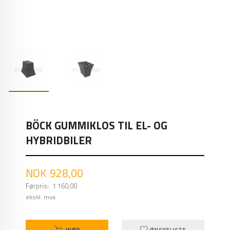
BÖCK GUMMIKLOS TIL EL- OG
HYBRIDBILER
Tilbud
NOK
928,00
Førpris:
1 160,00
Rabatt
ekskl. mva.
KJØP
ØNSKELISTE