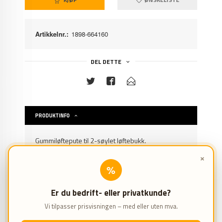
Artikkelnr.:
1898-664160
DEL DETTE
PRODUKTINFO
Gummiløftepute til 2-søylet løftebukk.
×
Prisen er for 1 stk. løftepute.
%
Egenskaper
Er du bedrift- eller privatkunde?
Til utskiftning av løfteputer på 2-søylet løftebukk
Vi tilpasser prisvisningen – med eller uten mva.
Spesifikasjoner