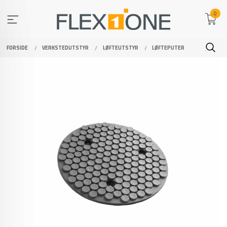
Gå
0
til
innholdet
FORSIDE
VERKSTEDUTSTYR
LØFTEUTSTYR
LØFTEPUTER