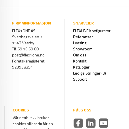
FIRMAINFORMASJON
SNARVEIER
FLEX1ONE AS
FLEXLINE Konfigurator
Svarthagsveien 7
Referanser
1543 Vestby
Leasing
Tlf. 69 16 69 00
Showroom
post@flex1one.no
Om oss
Foretaksregisteret:
Kontakt
923938354
Kataloger
Ledige Stillinger (0)
Support
COOKIES
FØLG OSS
Vår nettbutikk bruker
cookies slik at du får en