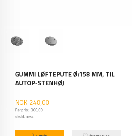
GUMMI LØFTEPUTE Ø:158 MM, TIL
AUTOP-STENHØJ
Tilbud
NOK
240,00
Førpris:
300,00
Rabatt
ekskl. mva.
KJØP
ØNSKELISTE