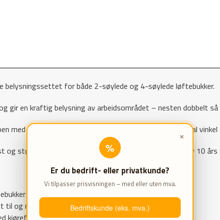
de belysningssettet for både 2-søylede og 4-søylede løftebukker.
r og gir en kraftig belysning av arbeidsområdet – nesten dobbelt 
en med å bli blendet, og lampene kan roteres slik at optimal vinkel
×
%
 og støtsikker kvalitet. Lysene er vanntette og dekkes av 10 års 
Er du bedrift- eller privatkunde?
Vi tilpasser prisvisningen – med eller uten mva.
tebukker
elt til og med 5.100 mm
Bedriftskunde (eks. mva.)
ed kjørefelt over 5.100 mm.