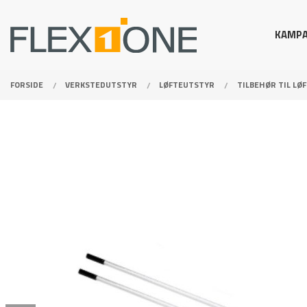
Gå
Lukk
PRODUKTER
til
KAMPA
innholdet
FORSIDE
VERKSTEDUTSTYR
LØFTEUTSTYR
TILBEHØR TIL LØ