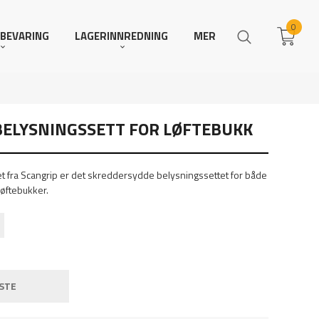
0
BEVARING
LAGERINNREDNING
MER
 BELYSNINGSSETT FOR LØFTEBUKK
et fra Scangrip er det skreddersydde belysningssettet for både
øftebukker.
STE