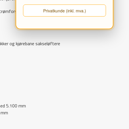
Privatkunde (inkl. mva.)
 strømforsyning, komplett monteringssett og kabel.
kker og kjørebane sakseløftere
 med 5.100 mm
0 mm