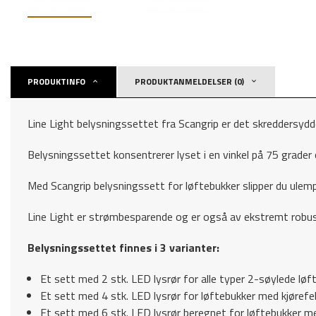
PRODUKTINFO
PRODUKTANMELDELSER (0)
Line Light belysningssettet fra Scangrip er det skreddersyd
Belysningssettet konsentrerer lyset i en vinkel på 75 grade
Med Scangrip belysningssett for løftebukker slipper du ulemp
Line Light er strømbesparende og er også av ekstremt robust
Belysningssettet finnes i 3 varianter:
Et sett med 2 stk. LED lysrør for alle typer 2-søylede løf
Et sett med 4 stk. LED lysrør for løftebukker med kjøref
Et sett med 6 stk. LED lysrør beregnet for løftebukker m