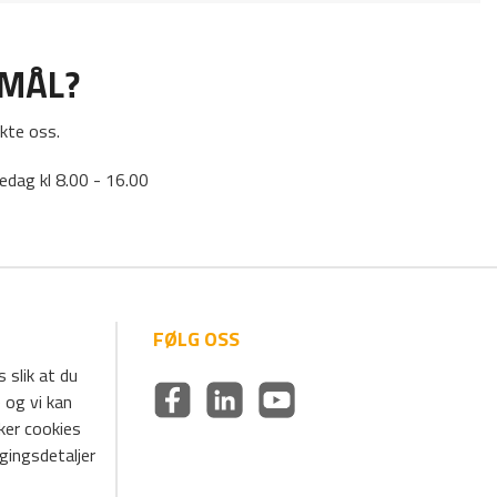
SMÅL?
kte oss.
edag kl 8.00 - 16.00
FØLG OSS
 slik at du
 og vi kan
uker cookies
ggingsdetaljer