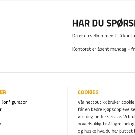
HAR DU SPØR
Da er du velkommen til å konta
Kontoret er åpent mandag - fr
IER
COOKIES
Konfigurator
Vår nettbutikk bruker cookies
r
får en bedre kjøpsopplevelse
yte deg bedre service. Vi br
m
hovedsaklig til å lagre innlo
og huske hva du har puttet i