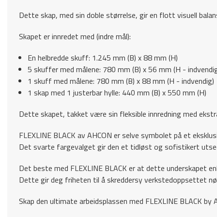
Dette skap, med sin doble størrelse, gir en flott visuell bal
Skapet er innredet med (indre mål):
En helbredde skuff: 1.245 mm (B) x 88 mm (H)
5 skuffer med målene: 780 mm (B) x 56 mm (H - indvendig
1 skuff med målene: 780 mm (B) x 88 mm (H - indvendig)
1 skap med 1 justerbar hylle: 440 mm (B) x 550 mm (H)
Dette skapet, takket være sin fleksible innredning med ekstr
FLEXLINE BLACK av AHCON er selve symbolet på et eksklusiv
Det svarte fargevalget gir den et tidløst og sofistikert utsee
Det beste med FLEXLINE BLACK er at dette underskapet en
Dette gir deg friheten til å skreddersy verkstedoppsettet nøy
Skap den ultimate arbeidsplassen med FLEXLINE BLACK by AHC