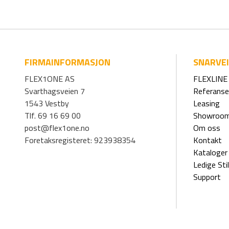
FIRMAINFORMASJON
SNARVE
FLEX1ONE AS
FLEXLINE 
Svarthagsveien 7
Referanse
1543 Vestby
Leasing
Tlf. 69 16 69 00
Showroo
post@flex1one.no
Om oss
Foretaksregisteret: 923938354
Kontakt
Kataloger
Ledige Stil
Support