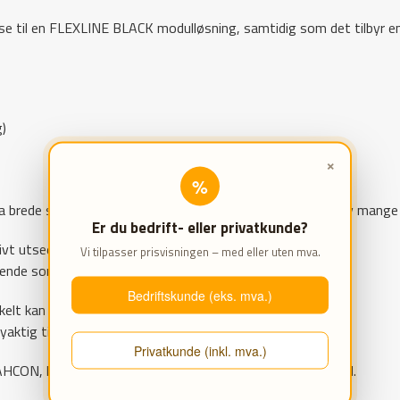
anse til en FLEXLINE BLACK modulløsning, samtidig som det tilbyr en 
)
×
%
a brede skuffer og et skap, gir mulighet for oppbevaring av mange 
Er du bedrift- eller privatkunde?
t utseende og funksjonalitet.
Vi tilpasser prisvisningen – med eller uten mva.
nde som skiller seg ut i ethvert arbeidsmiljø.
Bedriftskunde (eks. mva.)
kelt kan kombineres med andre FLEXLINE BLACK-moduler.
aktig til dine behov, uavhengig av din bransje.
Privatkunde (inkl. mva.)
ON, hvor eksklusivitet og funksjonalitet går hånd i hånd.