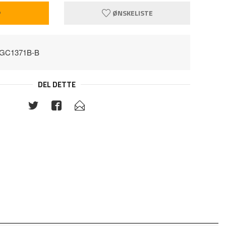
P
ØNSKELISTE
TGC1371B-B
DEL DETTE