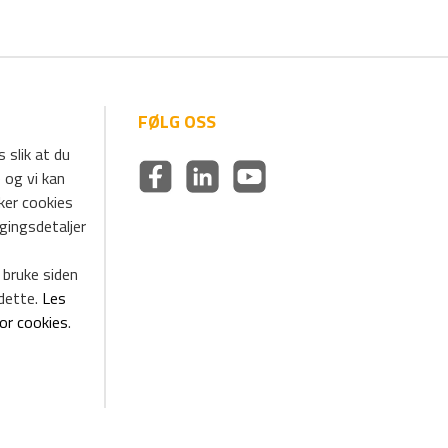
FØLG OSS
 slik at du
 og vi kan
uker cookies
ggingsdetaljer
 bruke siden
dette.
Les
for cookies
.