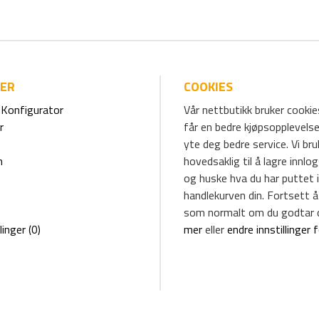
IER
COOKIES
Konfigurator
Vår nettbutikk bruker cookies
r
får en bedre kjøpsopplevelse
yte deg bedre service. Vi br
m
hovedsaklig til å lagre innlo
og huske hva du har puttet i
handlekurven din. Fortsett å
som normalt om du godtar 
linger (0)
mer
eller
endre innstillinger 