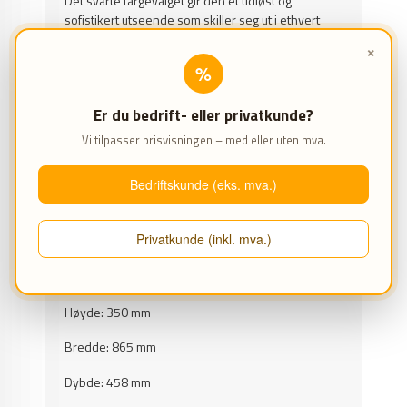
Det svarte fargevalget gir den et tidløst og
sofistikert utseende som skiller seg ut i ethvert
arbeidsmiljø.
×
%
Det beste med FLEXLINE BLACK er at dette
underskapet enkelt kan kombineres med andre
FLEXLINE BLACK-moduler.
Er du bedrift- eller privatkunde?
Dette gir deg friheten til å skreddersy
Vi tilpasser prisvisningen – med eller uten mva.
verkstedoppsettet nøyaktig til dine behov,
uavhengig av din bransje.
Bedriftskunde (eks. mva.)
Skap den ultimate arbeidsplassen med FLEXLINE
BLACK by AHCON, hvor eksklusivitet og
Privatkunde (inkl. mva.)
funksjonalitet går hånd i hånd.
SPESIFIKASJONER
Høyde: 350 mm
Bredde: 865 mm
Dybde: 458 mm