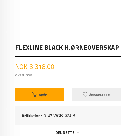
FLEXLINE BLACK HJØRNEOVERSKAP
Pris
NOK
3 318,00
ekskl. mva.
KJØP
ØNSKELISTE
Artikkelnr.:
0147-WGB1334-B
DEL DETTE