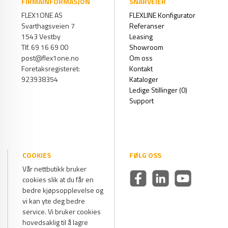
FIRMAINFORMASJON
SNARVEIER
FLEX1ONE AS
FLEXLINE Konfigurator
Svarthagsveien 7
Referanser
1543 Vestby
Leasing
Tlf. 69 16 69 00
Showroom
post@flex1one.no
Om oss
Foretaksregisteret:
Kontakt
923938354
Kataloger
Ledige Stillinger (0)
Support
COOKIES
FØLG OSS
Vår nettbutikk bruker
cookies slik at du får en
bedre kjøpsopplevelse og
vi kan yte deg bedre
service. Vi bruker cookies
hovedsaklig til å lagre