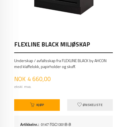
FLEXLINE BLACK MILJØSKAP
Underskap / avfallsskap fra FLEXLINE BLACK by AHCON
med klaffelokk, papirholder og skuff.
Pris
NOK
4 660,00
ekskl. mva.
KJØP
ØNSKELISTE
Artikkelnr.:
0147-TGC1301B-B