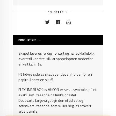
DEL DETTE
PRODUKTINFO
Skapet leveres ferdigmontert og har et klaffelokk
øverst til venstre, slik at søppelbøtten nedenfor
enkelt kan nås.
På høyre side av skapet er det en holder for en
papirrull samt en skuff.
FLEXLINE BLACK av AHCON er selve symbolet på et
eksklusivt utseende og funksjonalitet.
Det svarte fargevalget gir den et tidløst og
sofistikert utseende som skiller seg ut i ethvert
arbeidsmiljø.