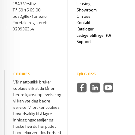
1543 Vestby
Leasing
Tlf. 69 16 69 00
Showroom
post@flex1one.no
Om oss
Foretaksregisteret:
Kontakt
923938354
Kataloger
Ledige Stillinger (0)
Support
COOKIES
FØLG OSS
Vår nettbutikk bruker
cookies slik at du får en
bedre kjøpsopplevelse og
vi kan yte deg bedre
service. Vi bruker cookies
hovedsaklig til å lagre
innloggingsdetaljer og
huske hva du har puttet i
handlekurven din. Fortsett