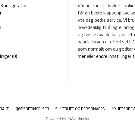
Konfigurator
Vår nettbutikk bruker cookies
r
får en bedre kjøpsopplevelse
yte deg bedre service. Vi br
m
hovedsaklig til å lagre innlo
og huske hva du har puttet i
handlekurven din. Fortsett å
som normalt om du godtar 
linger (0)
mer
eller
endre innstillinger 
RAKT
KJØPSBETINGELSER
SIKKERHET OG PERSONVERN
NYHETSBREV
Powered by
24Nettbutikk