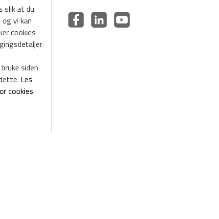
 slik at du
 og vi kan
uker cookies
ggingsdetaljer
 bruke siden
dette.
Les
for cookies
.