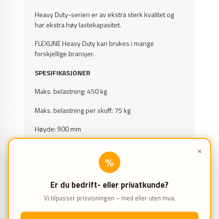
Heavy Duty-serien er av ekstra sterk kvalitet og
har ekstra høy lastekapasitet.
FLEXLINE Heavy Duty kan brukes i mange
forskjellige bransjer.
SPESIFIKASJONER
Maks. belastning: 450 kg
Maks. belastning per skuff: 75 kg
Høyde: 900 mm
Bredde: 720 mm
×
%
Dybde: 572 mm
Er du bedrift- eller privatkunde?
EGENSKAPER
Vi tilpasser prisvisningen – med eller uten mva.
7 skuffer
Skuffer med 100% uttrekk