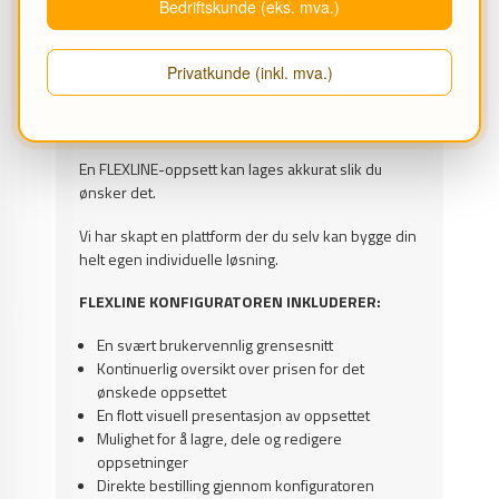
Bedriftskunde (eks. mva.)
Grep med tekstskinne
Skuffelås for individuell uttrekk av skuffer
Avtakbar sokkelfront, for enkel
Privatkunde (inkl. mva.)
montering/plassering av modul
FLEXLINE KONFIGURATOR
En FLEXLINE-oppsett kan lages akkurat slik du
ønsker det.
Vi har skapt en plattform der du selv kan bygge din
helt egen individuelle løsning.
FLEXLINE KONFIGURATOREN INKLUDERER:
En svært brukervennlig grensesnitt
Kontinuerlig oversikt over prisen for det
ønskede oppsettet
En flott visuell presentasjon av oppsettet
Mulighet for å lagre, dele og redigere
oppsetninger
Direkte bestilling gjennom konfiguratoren