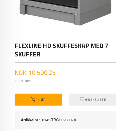
FLEXLINE HD SKUFFESKAP MED 7
SKUFFER
Pris
NOK
10 500,25
ekskl. mva.
KJØP
ØNSKELISTE
Artikkelnr.:
0145-TBCH328007A