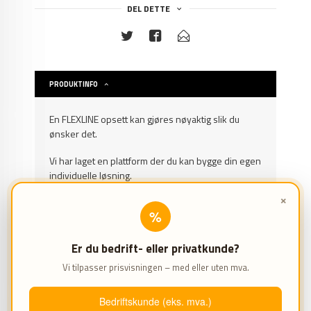
DEL DETTE
PRODUKTINFO
En FLEXLINE opsett kan gjøres nøyaktig slik du
ønsker det.
Vi har laget en plattform der du kan bygge din egen
individuelle løsning.
×
"FLEXLINE Konfiguratoren" rummer:
%
100% individuell sammensetning av et oppsett
Visuell presentasjon av ønsket oppsett
Er du bedrift- eller privatkunde?
Veldig brukervennlig overflate der oppsett kan
Vi tilpasser prisvisningen – med eller uten mva.
lagres og redigeres
Finn programmet her
www.flexline-
konfigurator.no
Bedriftskunde (eks. mva.)