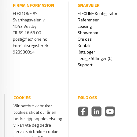
FIRMAINFORMASJON
SNARVEIER
FLEX1ONE AS
FLEXLINE Konfigurator
Svarthagsveien 7
Referanser
1543 Vestby
Leasing
Tlf. 69 16 69 00
Showroom
post@flex1one.no
Om oss
Foretaksregisteret:
Kontakt
923938354
Kataloger
Ledige Stillinger (0)
Support
COOKIES
FØLG OSS
Vår nettbutikk bruker
cookies slik at du får en
bedre kjøpsopplevelse og
vi kan yte deg bedre
service. Vi bruker cookies