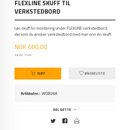
FLEXLINE SKUFF TIL
VERKSTEDBORD
Løs skuff for montering under FLEXLINE verkstedbord,
dersom du ønsker verkstedbord med mer enn én skuff.
Pris
NOK
600,00
ekskl. mva.
KJØP
ØNSKELISTE
Artikkelnr.:
WGB26A
DEL DETTE