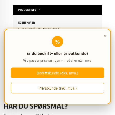
PRODUKTINFO
EGENSKAPER
Koksgrå, RAL farge 7016
For montering under FLEXLINE verkstedbord
×
%
PRODUKTANMELDELSER (0)
Er du bedrift- eller privatkunde?
Vi tilpasser prisvisningen – med eller uten mva.
Bedriftskunde (eks. mva.)
69 16 69 00
Privatkunde (inkl. mva.)
HAR DU SPØRSMÅL?