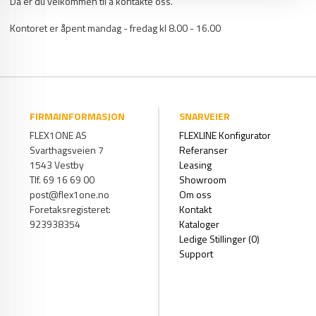
Da er du velkommen til å kontakte oss.
Kontoret er åpent mandag - fredag kl 8.00 - 16.00
FIRMAINFORMASJON
SNARVEIER
FLEX1ONE AS
FLEXLINE Konfigurator
Svarthagsveien 7
Referanser
1543 Vestby
Leasing
Tlf. 69 16 69 00
Showroom
post@flex1one.no
Om oss
Foretaksregisteret:
Kontakt
923938354
Kataloger
Ledige Stillinger (0)
Support