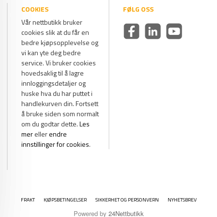
COOKIES
FØLG OSS
Vår nettbutikk bruker
cookies slik at du får en
bedre kjøpsopplevelse og
vi kan yte deg bedre
service. Vi bruker cookies
hovedsaklig til å lagre
innloggingsdetaljer og
huske hva du har puttet i
handlekurven din. Fortsett
å bruke siden som normalt
om du godtar dette.
Les
mer
eller
endre
innstillinger for cookies
.
FRAKT
KJØPSBETINGELSER
SIKKERHET OG PERSONVERN
NYHETSBREV
Powered by
24Nettbutikk