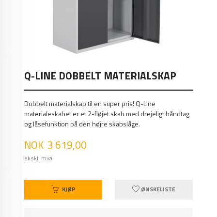
Q-LINE DOBBELT MATERIALSKAP
Dobbelt materialskap til en super pris! Q-Line
materialeskabet er et 2-fløjet skab med drejeligt håndtag
og låsefunktion på den højre skabslåge.
Pris
NOK
3 619,00
ekskl. mva.
KJØP
ØNSKELISTE