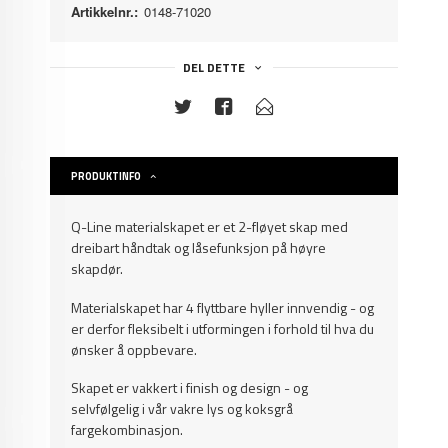
Artikkelnr.:
0148-71020
DEL DETTE
PRODUKTINFO
Q-Line materialskapet er et 2-fløyet skap med
dreibart håndtak og låsefunksjon på høyre
skapdør.
Materialskapet har 4 flyttbare hyller innvendig - og
er derfor fleksibelt i utformingen i forhold til hva du
ønsker å oppbevare.
Skapet er vakkert i finish og design - og
selvfølgelig i vår vakre lys og koksgrå
fargekombinasjon.