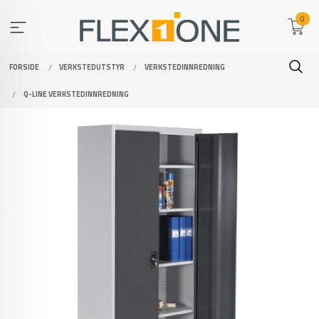
Gå
0
til
innholdet
FORSIDE
VERKSTEDUTSTYR
VERKSTEDINNREDNING
Q-LINE VERKSTEDINNREDNING