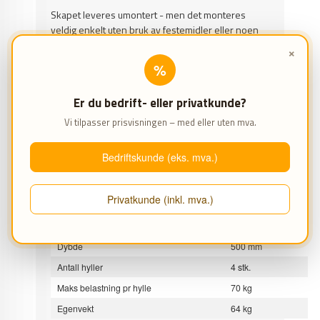
Skapet leveres umontert - men det monteres
veldig enkelt uten bruk av festemidler eller noen
form for verktøy.
×
%
EGENSKAPER
Er du bedrift- eller privatkunde?
Flott materialskap med fleksibel innredning
Vi tilpasser prisvisningen – med eller uten mva.
4 stk flyttbare hyller
Dreibart håndtak og låsefunksjon
Bedriftskunde (eks. mva.)
Leveres flatpakket
SPESIFIKASJONER
Privatkunde (inkl. mva.)
Høyde
2.000 mm
Bredde
1.000 mm
Dybde
500 mm
Antall hyller
4 stk.
Maks belastning pr hylle
70 kg
Egenvekt
64 kg