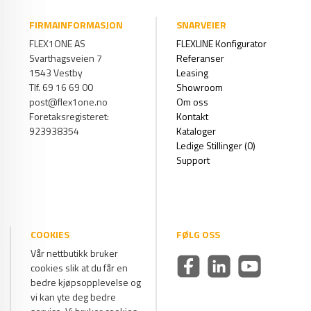
FIRMAINFORMASJON
SNARVEIER
FLEX1ONE AS
FLEXLINE Konfigurator
Svarthagsveien 7
Referanser
1543 Vestby
Leasing
Tlf. 69 16 69 00
Showroom
post@flex1one.no
Om oss
Foretaksregisteret:
Kontakt
923938354
Kataloger
Ledige Stillinger (0)
Support
COOKIES
FØLG OSS
Vår nettbutikk bruker
cookies slik at du får en
bedre kjøpsopplevelse og
vi kan yte deg bedre