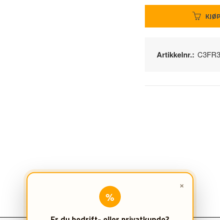
KJØ
Artikkelnr.:
C3FR
×
%
Er du bedrift- eller privatkunde?