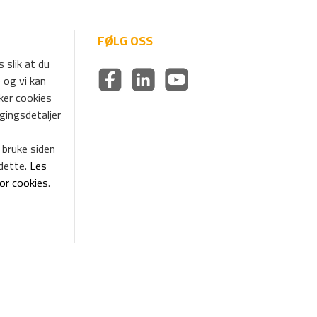
FØLG OSS
 slik at du
 og vi kan
uker cookies
ggingsdetaljer
 bruke siden
dette.
Les
for cookies
.