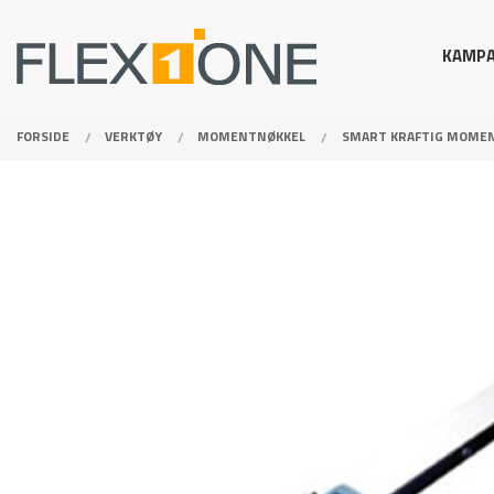
Gå
Lukk
PRODUKTER
til
KAMPA
innholdet
FORSIDE
VERKTØY
MOMENTNØKKEL
SMART KRAFTIG MOMEN