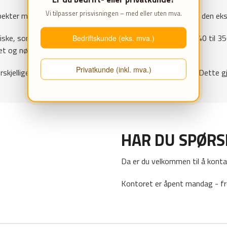
Vi tilpasser prisvisningen – med eller uten mva.
ekter med tanke på bruk, og med det ledd delte hodet gjør den ekstr
ske, som gjrø det lett å tilpasse det rette momentet fra 40 til 
Bedriftskunde (eks. mva.)
het og nøykatighet.
Privatkunde (inkl. mva.)
rskjellige vinkler og områder, som ellers er vanskelige å nå. Dette 
HAR DU SPØR
Da er du velkommen til å konta
Kontoret er åpent mandag - fr