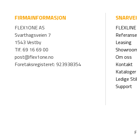
FIRMAINFORMASJON
SNARVE
FLEX1ONE AS
FLEXLINE 
Svarthagsveien 7
Referanse
1543 Vestby
Leasing
Tlf. 69 16 69 00
Showroo
post@flex1one.no
Om oss
Foretaksregisteret: 923938354
Kontakt
Kataloger
Ledige Stil
Support
F