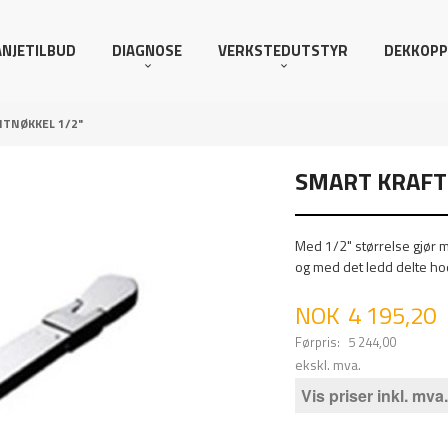
NJETILBUD
DIAGNOSE
VERKSTEDUTSTYR
DEKKOPP
TNØKKEL 1/2"
SMART KRAFT
Med 1/2" størrelse gjør m
og med det ledd delte hode
Tilbud
NOK
4 195,20
Førpris:
5 244,00
Rabatt
ekskl. mva.
Vis priser inkl. mva.