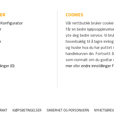
IER
COOKIES
Konfigurator
Vår nettbutikk bruker cookies
r
får en bedre kjøpsopplevelse
yte deg bedre service. Vi br
m
hovedsaklig til å lagre innlo
og huske hva du har puttet i
handlekurven din. Fortsett å
som normalt om du godtar 
linger (0)
mer
eller
endre innstillinger 
RAKT
KJØPSBETINGELSER
SIKKERHET OG PERSONVERN
NYHETSBREV