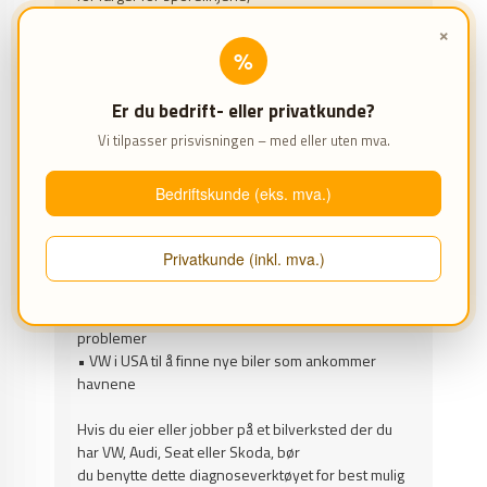
rutenettet og bakgrunnen.
VC-SCOPE tillater også
×
innstilling av akseskalering.
%
Den omfattende databasen i VCDS inneholder
Er du bedrift- eller privatkunde?
over 21 000 koder med nyttige beskrivelser, slik at
du slipper å slå opp koden.
Inkludert i feilkode-
Vi tilpasser prisvisningen – med eller uten mva.
nummeret er en beskrivelse av koden og
eventuelle lagrede «Freeze Frame»-data.
Bedriftskunde (eks. mva.)
VCDS brukes av:
• Hundrevis av forhandlere verden over, fordi det
Privatkunde (inkl. mva.)
er
raskere og enklere å bruke enn originalverktøyet.
• VW i USAs tekniske spesialister til å løse
problemer
• VW i USA til å finne nye biler som ankommer
havnene
Hvis du eier eller jobber på et bilverksted der du
har VW, Audi, Seat eller Skoda, bør
du benytte dette diagnoseverktøyet for best mulig