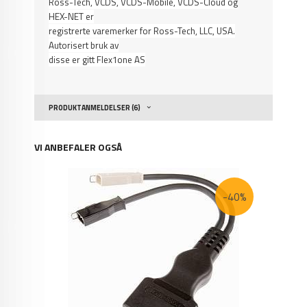
Ross-Tech, VCDS, VCDS-Mobile, VCDS-Cloud og
HEX-NET er
registrerte varemerker for Ross-Tech, LLC, USA.
Autorisert bruk av
disse er gitt Flex1one AS
PRODUKTANMELDELSER (6)
VI ANBEFALER OGSÅ
-40%