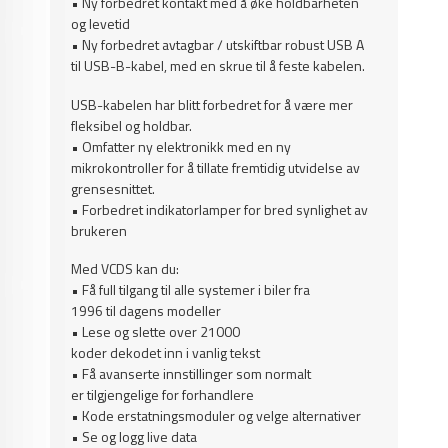
• Ny forbedret kontakt med å øke holdbarheten
og levetid
• Ny forbedret avtagbar / utskiftbar robust USB A
til USB-B-kabel, med en skrue til å feste kabelen.
USB-kabelen har blitt forbedret for å være mer
fleksibel og holdbar.
• Omfatter ny elektronikk med en ny
mikrokontroller for å tillate fremtidig utvidelse av
grensesnittet.
• Forbedret indikatorlamper for bred synlighet av
brukeren
Med VCDS kan du:
• Få full tilgang til alle systemer i biler fra
1996 til dagens modeller
• Lese og slette over 21000
koder dekodet inn i vanlig tekst
• Få avanserte innstillinger som normalt
er tilgjengelige for forhandlere
• Kode erstatningsmoduler og velge alternativer
• Se og logg live data