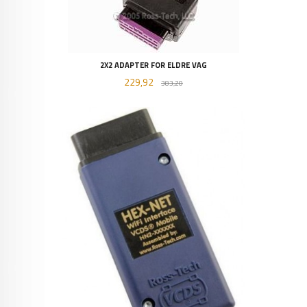
2X2 ADAPTER FOR ELDRE VAG
Tilbud
Rabatt
229,92
383,20