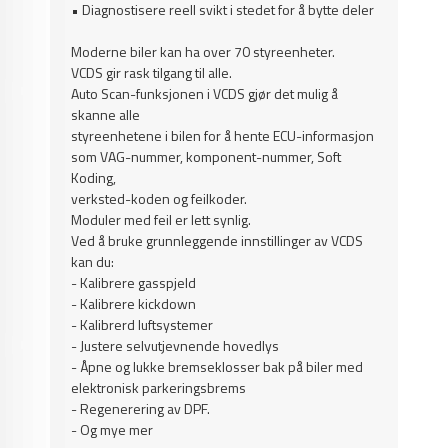
• Diagnostisere reell svikt i stedet for å bytte deler
Moderne biler kan ha over 70 styreenheter.
VCDS gir rask tilgang til alle.
Auto Scan-funksjonen i VCDS gjør det mulig å
skanne alle
styreenhetene i bilen for å hente ECU-informasjon
som VAG-nummer, komponent-nummer, Soft
Koding,
verksted-koden og feilkoder.
Moduler med feil er lett synlig.
Ved å bruke grunnleggende innstillinger av VCDS
kan du:
- Kalibrere gasspjeld
- Kalibrere kickdown
- Kalibrerd luftsystemer
- Justere selvutjevnende hovedlys
- Åpne og lukke bremseklosser bak på biler med
elektronisk parkeringsbrems
- Regenerering av DPF.
- Og mye mer