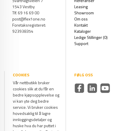
Svarthagsveien 7
Referanser
1543 Vestby
Leasing
Tlf. 69 16 69 00
Showroom
post@flex1one.no
Om oss
Foretaksregisteret:
Kontakt
923938354
Kataloger
Ledige Stillinger (0)
Support
COOKIES
FØLG OSS
Vår nettbutikk bruker
cookies slik at du får en
bedre kjøpsopplevelse og
vi kan yte deg bedre
service. Vi bruker cookies
hovedsaklig til å lagre
innloggingsdetaljer og
huske hva du har puttet i