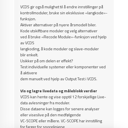
VCDS gir også mulighet til å endre innstillinger på
kontrollmoduler, bruke sin eksklusive «langkode»-
funksjon.
Aktiver alternativer på nyere årsmodell biler.
Kode utskiftbare moduler og velg alternativer
ved å bruke «Recode Module»-funksjon ved hjelp
av VCDS
langkoding, å kode moduler og slave-moduler
blir enkelt.
Usikker på om delen er effekt?
Test individuelle systemer eller komponenter ved
å aktivere
dem manuelt ved hjelp av Output Test i VCDS.
Vis og lagre livedata og måleblokk verdier
VCDS kan hente og vise opptil 12 forskjellige Live-
data avlesninger fra moduler.
Disse dataene kan logges for senere analyser
eller viseslive på den medfølgende
VC-SCOPE eller målere.
VC-SCOPE har innstilling
for farger for sporelinjene,