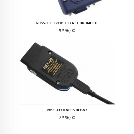
ROSS-TECH VCDS HEX NET UNLIMITED
Pris
5 596,00
ROSS-TECH VCDS HEX-V2
Pris
2 556,00