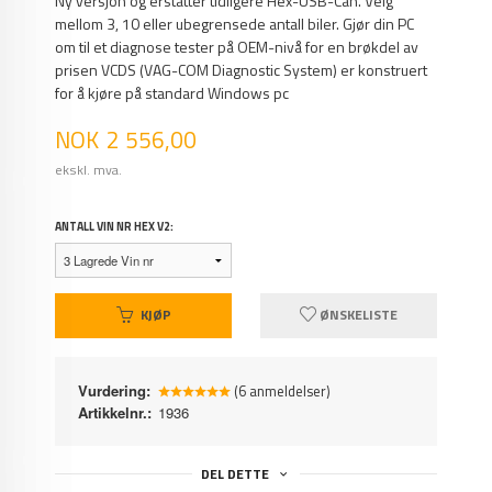
Ny versjon og erstatter tidligere Hex-USB-Can. Velg
mellom 3, 10 eller ubegrensede antall biler. Gjør din PC
om til et diagnose tester på OEM-nivå for en brøkdel av
prisen VCDS (VAG-COM Diagnostic System) er konstruert
for å kjøre på standard Windows pc
Pris
NOK
2 556,00
ekskl. mva.
ANTALL VIN NR HEX V2:
KJØP
ØNSKELISTE
Vurdering:
(6 anmeldelser)
Artikkelnr.:
1936
DEL DETTE